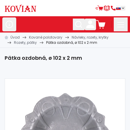
Úvod
Kované polotovary
Návleky, rozety, krytky
Nerezové
polotovary
Rozety, pätky
Pätka ozdobná, ø 102 x 2 mm
Hliníkové
polotovary
Pätka ozdobná, ø 102 x 2 mm
Kované
polotovary
Zábradlia a
madlá
Bránové
systémy
Automatizácia
Dom, dielňa,
záhrada
Hutnícky
materiál