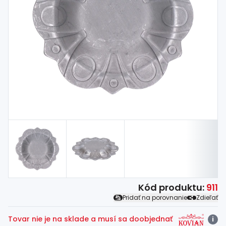
Spojovací
materiál
%
Zľava
Kód produktu:
911
Pridať na porovnanie
Zdieľať
Tovar nie je na sklade a musí sa doobjednať
i