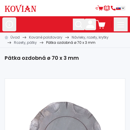
Úvod
Kované polotovary
Návleky, rozety, krytky
Nerezové
polotovary
Rozety, pätky
Pätka ozdobná ø 70 x 3 mm
Hliníkové
polotovary
Pätka ozdobná ø 70 x 3 mm
Kované
polotovary
Zábradlia a
madlá
Bránové
systémy
Automatizácia
Dom, dielňa,
záhrada
Hutnícky
materiál