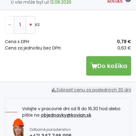
U vás môže byť už
12.08.2026
-
+
KS
Cena s DPH
0,78 €
Cena za jednotku bez DPH:
0,63 €
Do košíka
Zobraziť cenu za posledných 30 dní
Volajte v pracovné dni od 8 do 16.30 hod alebo
píšte na
objednavky@kovian.sk
Odborné poradenstvo
+421
347 746 006