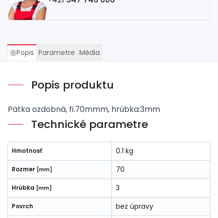
Popis
Parametre
Média
Popis produktu
Pätka ozdobná, fi.70mmm, hrúbka:3mm
Technické parametre
0.1 kg
Hmotnosť
70
Rozmer
[mm]
3
Hrúbka
[mm]
bez úpravy
Povrch