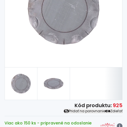
Spojovací
materiál
%
Zľava
Kód produktu:
925
Pridať na porovnanie
Zdieľať
Viac ako 150 ks
- pripravené na odoslanie
i