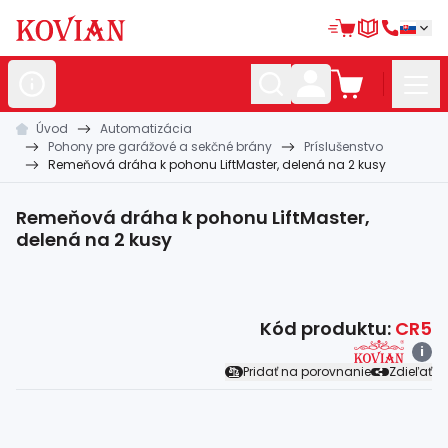
Úvod
Automatizácia
Nerezové
polotovary
Pohony pre garážové a sekčné brány
Príslušenstvo
Remeňová dráha k pohonu LiftMaster, delená na 2 kusy
Hliníkové
polotovary
Kované
polotovary
Remeňová dráha k pohonu LiftMaster,
delená na 2 kusy
Zábradlia a
madlá
Bránové
systémy
Kód produktu:
CR5
Automatizácia
i
Pridať na porovnanie
Zdieľať
Dom, dielňa,
záhrada
Hutnícky
materiál