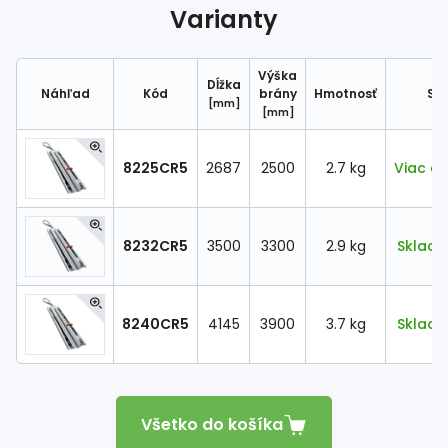
Spojovací
materiál
Varianty
%
Zľava
Výška
Dĺžka
Náhľad
Kód
brány
Hmotnosť
Sk
[mm]
[mm]
8225CR5
2687
2500
2.7 kg
Viac ak
8232CR5
3500
3300
2.9 kg
Sklado
8240CR5
4145
3900
3.7 kg
Sklado
Všetko do košíka