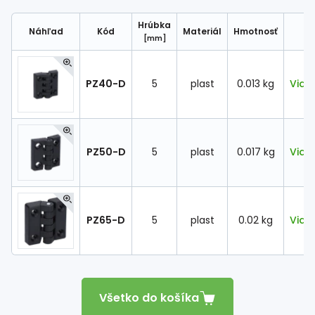
Spojovací
materiál
Hrúbka
Náhľad
Kód
Materiál
Hmotnosť
%
Zľava
[mm]
PZ40-D
5
plast
0.013 kg
Viac
PZ50-D
5
plast
0.017 kg
Viac
PZ65-D
5
plast
0.02 kg
Viac
Všetko do košíka