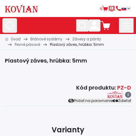
Úvod
Bránové systémy
Závesy a pánty
Nerezové
polotovary
Pevné pásové
Plastový záves, hrúbka: 5mm
Hliníkové
polotovary
Plastový záves, hrúbka: 5mm
Kované
polotovary
Zábradlia a
madlá
Kód produktu:
PZ-D
Bránové
systémy
i
Pridať na porovnanie
Zdieľať
Automatizácia
Dom, dielňa,
záhrada
Hutnícky
materiál
Varianty