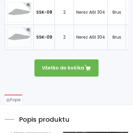
SSK-08
2
Nerez AISI 304
Brus
19
SSK-09
2
Nerez AISI 304
Brus
19
Všetko do košíka
Popis
Popis produktu