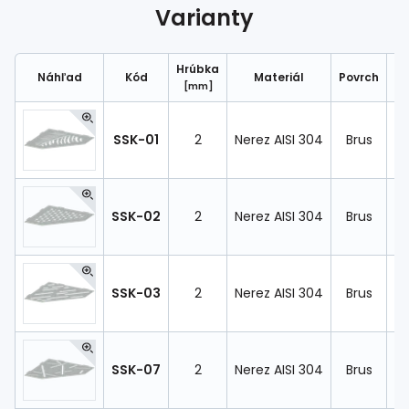
Spojovací
materiál
Varianty
%
Zľava
Hrúbka
Náhľad
Kód
Materiál
Povrch
R
[mm]
SSK-01
2
Nerez AISI 304
Brus
19
SSK-02
2
Nerez AISI 304
Brus
19
SSK-03
2
Nerez AISI 304
Brus
19
SSK-07
2
Nerez AISI 304
Brus
19