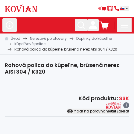
Úvod
Nerezové polotovary
Doplnky do kúpeľne
Nerezové
polotovary
Kúpeľňové police
Rohová polica do kúpeľne, brúsená nerez AISI 304 / K320
Hliníkové
polotovary
Kované
polotovary
Rohová polica do kúpeľne, brúsená nerez
AISI 304 / K320
Zábradlia a
madlá
Bránové
systémy
Kód produktu:
SSK
Automatizácia
i
Pridať na porovnanie
Zdieľať
Dom, dielňa,
záhrada
Hutnícky
materiál