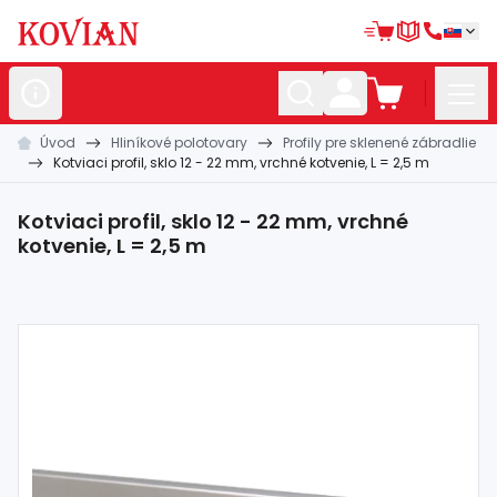
Úvod
Hliníkové polotovary
Profily pre sklenené zábradlie
Nerezové
polotovary
Kotviaci profil, sklo 12 - 22 mm, vrchné kotvenie, L = 2,5 m
Hliníkové
polotovary
Kotviaci profil, sklo 12 - 22 mm, vrchné
Kované
polotovary
kotvenie, L = 2,5 m
Zábradlia a
madlá
Bránové
systémy
Automatizácia
Dom, dielňa,
záhrada
Hutnícky
materiál