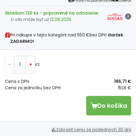
Pridať na porovnanie
Zdieľať
Skladom 130 ks
- pripravené na odoslanie
i
U vás môže byť už
12.08.2026
Pri nákupe v tejto kategórii nad
550 €
bez DPH
darček
ZADARMO!
-
+
KS
Cena s DPH
186,71 €
Cena za jednotku bez DPH:
151,8 €
Do košíka
Zobraziť cenu za posledných 30 dní