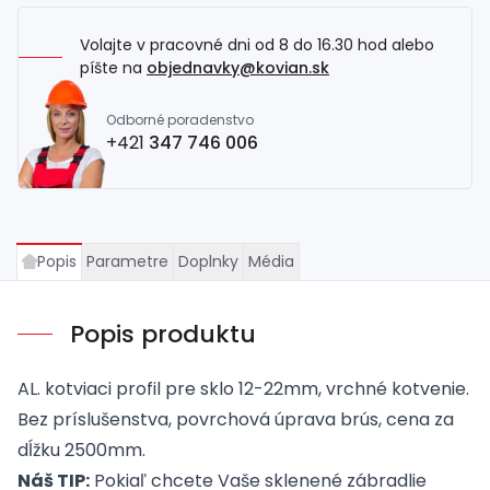
Volajte v pracovné dni od 8 do 16.30 hod alebo
píšte na
objednavky@kovian.sk
Odborné poradenstvo
+421
347 746 006
Popis
Parametre
Doplnky
Média
Popis produktu
AL. kotviaci profil pre sklo 12-22mm, vrchné kotvenie.
Bez príslušenstva, povrchová úprava brús, cena za
dĺžku 2500mm.
Náš TIP:
Pokiaľ chcete Vaše sklenené zábradlie