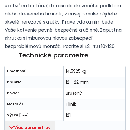
ukotviť na balkón, či terasu do dreveného podkladu
alebo dreveného hranolu, v našej ponuke nájdete
skvelé nerezové skrutky. Práve vďaka nim bude
Vaše kotvenie pevné, bezpečné a účinné. Zápustná
skrutka s imbusovou hlavou zabezpečí
bezproblémovú montáž. Pozrite si
E2-4ST10x120
.
Technické parametre
14.5925 kg
Hmotnosť
12 - 22 mm
Pre sklo
Brúsený
Povrch
Hliník
Materiál
121
Výška
[mm]
Viac parametrov