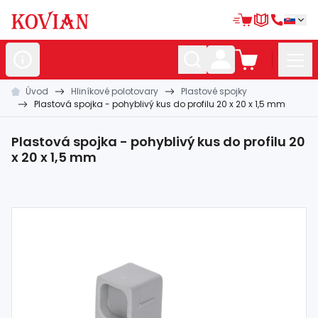
Úvod
Hliníkové polotovary
Plastové spojky
Nerezové
polotovary
Plastová spojka - pohyblivý kus do profilu 20 x 20 x 1,5 mm
Hliníkové
polotovary
Plastová spojka - pohyblivý kus do profilu 20
Kované
polotovary
x 20 x 1,5 mm
Zábradlia a
madlá
Bránové
systémy
Automatizácia
Dom, dielňa,
záhrada
Hutnícky
materiál