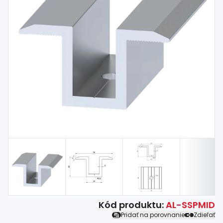
Spojovací
materiál
%
Zľava
Kód produktu:
AL-SSPMID
Pridať na porovnanie
Zdieľať