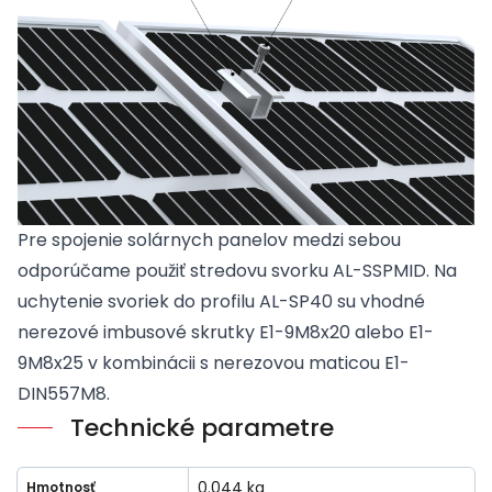
Pre spojenie solárnych panelov medzi sebou
odporúčame použiť stredovu svorku AL-SSPMID. Na
uchytenie svoriek do profilu AL-SP40 su vhodné
nerezové imbusové skrutky E1-9M8x20 alebo E1-
9M8x25 v kombinácii s nerezovou maticou E1-
DIN557M8.
Technické parametre
0.044 kg
Hmotnosť