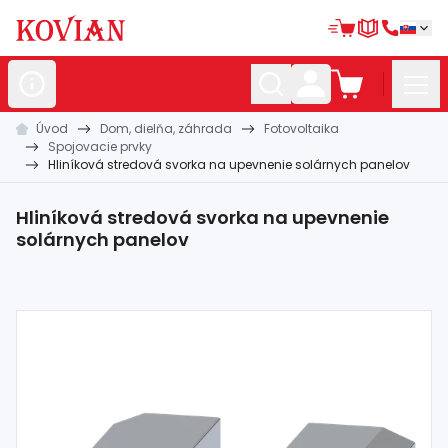
Úvod
Dom, dielňa, záhrada
Fotovoltaika
Nerezové
polotovary
Spojovacie prvky
Hliníková stredová svorka na upevnenie solárnych panelov
Hliníkové
polotovary
Kované
polotovary
Hliníková stredová svorka na upevnenie
solárnych panelov
Zábradlia a
madlá
Bránové
systémy
Automatizácia
Dom, dielňa,
záhrada
Hutnícky
materiál