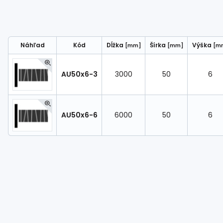
Náhľad
Kód
Dĺžka
Šírka
Výška
[mm]
[mm]
[m
AU50x6-3
3000
50
6
AU50x6-6
6000
50
6