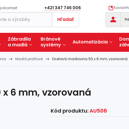
+421 347 746 006
KovianPo
jci
Kontakt
Hľadať
Pr
Zábradlia
Bránové
Dom
Automatizácia
a
madlá
systémy
záh
enia
Madlá profilové
Oceľová madlovina 50 x 6 mm, vzorovaná
 x 6 mm, vzorovaná
Kód produktu:
AU506