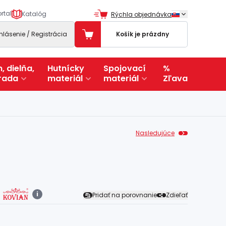
rtal
Katalóg
Rýchla objednávka
ihlásenie / Registrácia
Košík je prázdny
, dielňa,
Hutnícky
Spojovací
%
rada
materiál
materiál
Zľava
Nasledujúce
i
Pridať na porovnanie
Zdieľať