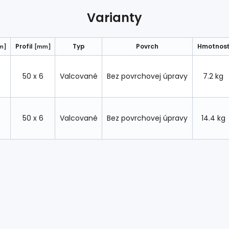
Varianty
Profil
Typ
Povrch
Hmotnos
m]
[mm]
50 x 6
Valcované
Bez povrchovej úpravy
7.2 kg
50 x 6
Valcované
Bez povrchovej úpravy
14.4 kg