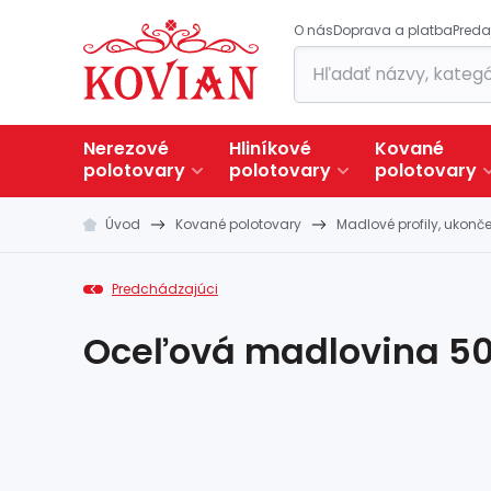
O nás
Doprava a platba
Preda
Nerezové
Hliníkové
Kované
polotovary
polotovary
polotovary
Úvod
Kované polotovary
Madlové profily, ukonč
Predchádzajúci
Oceľová madlovina 50