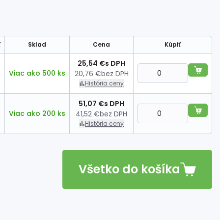
ť
Sklad
Cena
Kúpiť
25,54 €
s DPH
Viac ako 500 ks
20,76 €
bez DPH
História ceny
51,07 €
s DPH
Viac ako 200 ks
41,52 €
bez DPH
História ceny
Všetko do košíka