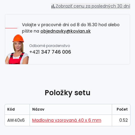
Zobraziť cenu za posledných 30 dní
Volajte v pracovné dni od 8 do 16.30 hod alebo
píšte na
objednavky@kovian.sk
Odborné poradenstvo
+421
347 746 006
Položky setu
Kód
Názov
Počet
AW40x6
Madlovina vzorovaná 40 x 6 mm
0.52