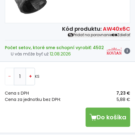
Spojovací
materiál
%
Zľava
Kód produktu:
AW40x6C
Pridať na porovnanie
Zdieľať
Počet setov, ktoré sme schopní vyrobiť: 4502
i
U vás môže byť už
12.08.2026
-
+
KS
Cena s DPH
7,23 €
Cena za jednotku bez DPH:
5,88 €
Do košíka