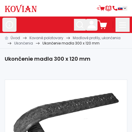
Úvod
Kované polotovary
Madlové profily, ukončenia
Nerezové
polotovary
Ukončenia
Ukončenie madla 300 x 120 mm
Hliníkové
polotovary
Ukončenie madla 300 x 120 mm
Kované
polotovary
Zábradlia a
madlá
Bránové
systémy
Automatizácia
Dom, dielňa,
záhrada
Hutnícky
materiál