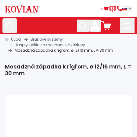
Úvod
Bránové systémy
Nerezové
polotovary
Haspry, petlice a mechanické záklopy
Mosadzná západka k rígľom, ø 12/16 mm, L = 30 mm
Hliníkové
polotovary
Kované
polotovary
Mosadzná západka k rígľom, ø 12/16 mm, L =
30 mm
Zábradlia a
madlá
Bránové
systémy
Automatizácia
Dom, dielňa,
záhrada
Hutnícky
materiál