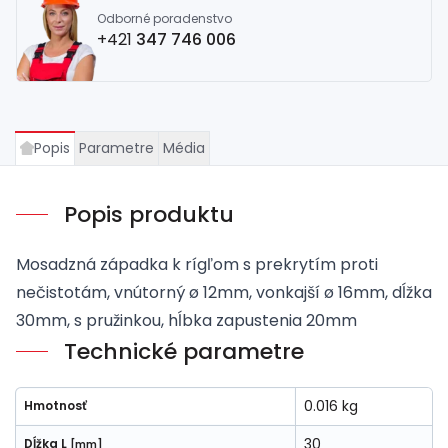
Odborné poradenstvo
+421
347 746 006
Popis
Parametre
Média
Popis produktu
Mosadzná západka k rígľom s prekrytím proti
nečistotám, vnútorný ø 12mm, vonkajší ø 16mm, dĺžka
30mm, s pružinkou, hĺbka zapustenia 20mm
Technické parametre
0.016 kg
Hmotnosť
30
Dĺžka L
[mm]