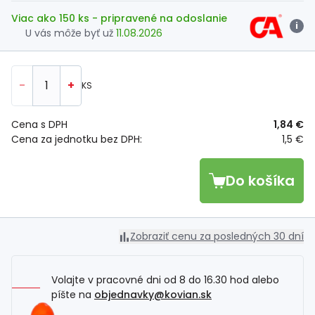
Viac ako 150 ks
- pripravené na odoslanie
i
U vás môže byť už
11.08.2026
-
+
KS
Cena s DPH
1,84 €
Cena za jednotku bez DPH:
1,5 €
Do košíka
Zobraziť cenu za posledných 30 dní
Volajte v pracovné dni od 8 do 16.30 hod alebo
píšte na
objednavky@kovian.sk