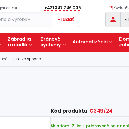
+421 347 746 006
KovianPo
jci
Kontakt
Hľadať
Pr
Zábradlia
Bránové
Dom
Automatizácia
a
madlá
systémy
záh
odné
Pätka spodná
Kód produktu:
C349/24
Skladom 121 ks
- pripravené na odos