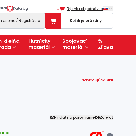
rtal
Katalóg
Rýchla objednávka
ihlásenie / Registrácia
Košík je prázdny
, dielňa,
Hutnícky
Spojovací
%
rada
materiál
materiál
Zľava
Nasledujúce
Pridať na porovnanie
Zdieľať
lanie
i