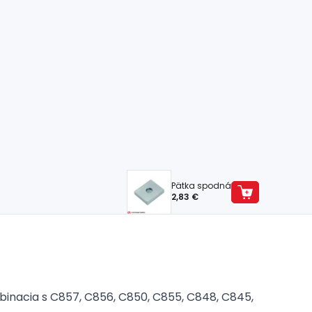
Pätka spodná
2,83 €
inacia s C857, C856, C850, C855, C848, C845,