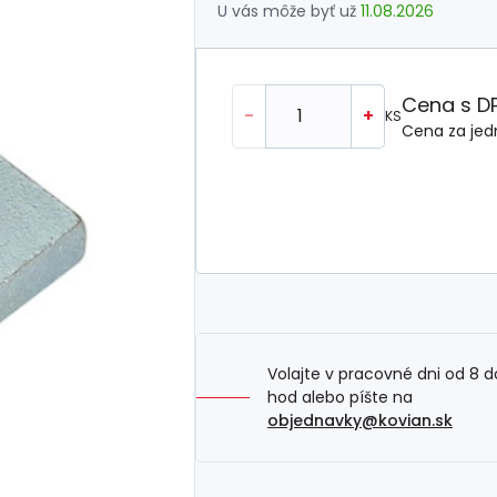
U vás môže byť už
11.08.2026
Cena s D
-
+
KS
Cena za jed
Volajte v pracovné dni od 8 d
hod alebo píšte na
objednavky@kovian.sk