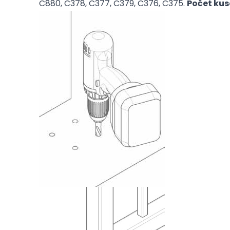
C880, C378, C377, C379, C376, C375.
Počet kuso