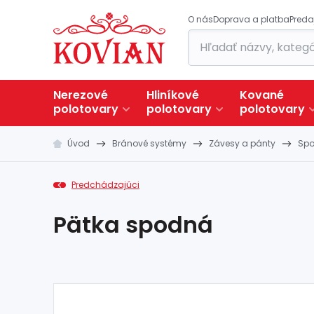
O nás
Doprava a platba
Preda
Nerezové
Hliníkové
Kované
polotovary
polotovary
polotovary
Úvod
Bránové systémy
Závesy a pánty
Sp
Predchádzajúci
Pätka spodná