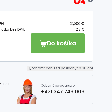
PH
2,83 €
notku bez DPH:
2,3 €
Do košíka
Zobraziť cenu za posledných 30 dní
o 16.30
Odborné poradenstvo
+421
347 746 006