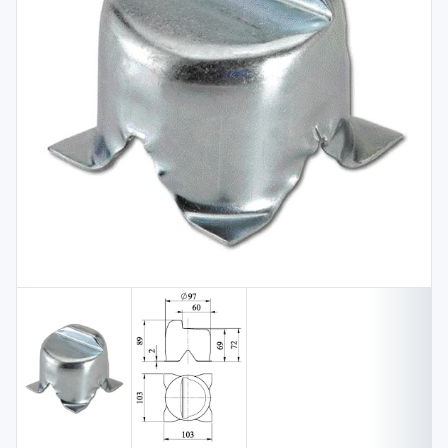
Spojovací
materiál
%
Zľava