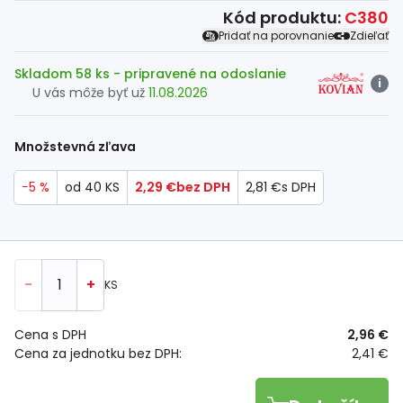
Kód produktu:
C380
Pridať na porovnanie
Zdieľať
Skladom 58 ks
- pripravené na odoslanie
i
U vás môže byť už
11.08.2026
Množstevná zľava
−5 %
od 40 KS
2,29 €
bez DPH
2,81 €
s DPH
-
+
KS
Cena s DPH
2,96 €
Cena za jednotku bez DPH:
2,41 €