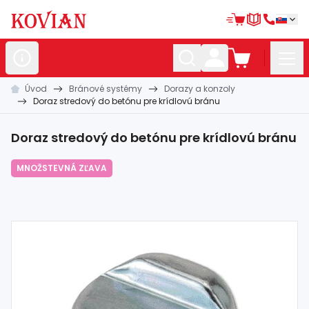
Úvod
Bránové systémy
Dorazy a konzoly
Nerezové
polotovary
Doraz stredový do betónu pre krídlovú bránu
Hliníkové
polotovary
Doraz stredový do betónu pre krídlovú bránu
Kované
polotovary
MNOŽSTEVNÁ ZĽAVA
Zábradlia a
madlá
Bránové
systémy
Automatizácia
Dom, dielňa,
záhrada
Hutnícky
materiál