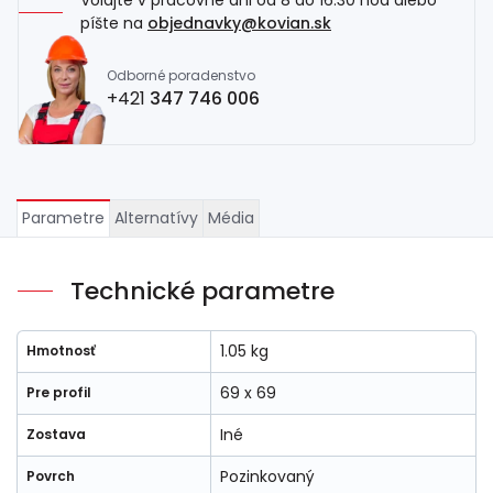
Volajte v pracovné dni od 8 do 16.30 hod alebo
píšte na
objednavky@kovian.sk
Odborné poradenstvo
+421
347 746 006
Parametre
Alternatívy
Média
Technické parametre
1.05 kg
Hmotnosť
69 x 69
Pre profil
Iné
Zostava
Pozinkovaný
Povrch