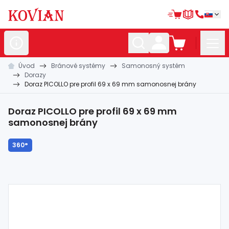
Úvod
Bránové systémy
Samonosný systém
Nerezové
polotovary
Dorazy
Doraz PICOLLO pre profil 69 x 69 mm samonosnej brány
Hliníkové
polotovary
Kované
polotovary
Doraz PICOLLO pre profil 69 x 69 mm
samonosnej brány
Zábradlia a
madlá
360°
Bránové
systémy
Automatizácia
Dom, dielňa,
záhrada
Hutnícky
materiál