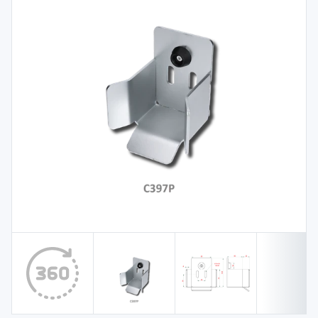
Spojovací
materiál
%
Zľava