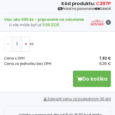
Kód produktu:
C397P
Pridať na porovnanie
Zdieľať
Viac ako 500 ks
- pripravené na odoslanie
i
U vás môže byť už
11.08.2026
-
+
KS
Cena s DPH
7,82 €
Cena za jednotku bez DPH:
6,36 €
Do košíka
Zobraziť cenu za posledných 30 dní