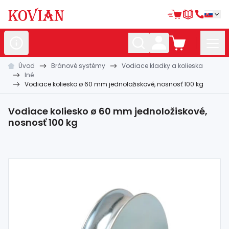
Úvod
Bránové systémy
Vodiace kladky a kolieska
Nerezové
polotovary
Iné
Vodiace koliesko ø 60 mm jednoložiskové, nosnosť 100 kg
Hliníkové
polotovary
Kované
polotovary
Vodiace koliesko ø 60 mm jednoložiskové,
nosnosť 100 kg
Zábradlia a
madlá
Bránové
systémy
Automatizácia
Dom, dielňa,
záhrada
Hutnícky
materiál