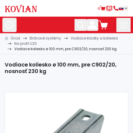
Úvod
Bránové systémy
Vodiace kladky a kolieska
Nerezové
polotovary
Na profil U20
Vodiace koliesko ø 100 mm, pre C902/20, nosnosť 230 kg
Hliníkové
polotovary
Kované
polotovary
Vodiace koliesko ø 100 mm, pre C902/20,
nosnosť 230 kg
Zábradlia a
madlá
Bránové
systémy
Automatizácia
Dom, dielňa,
záhrada
Hutnícky
materiál