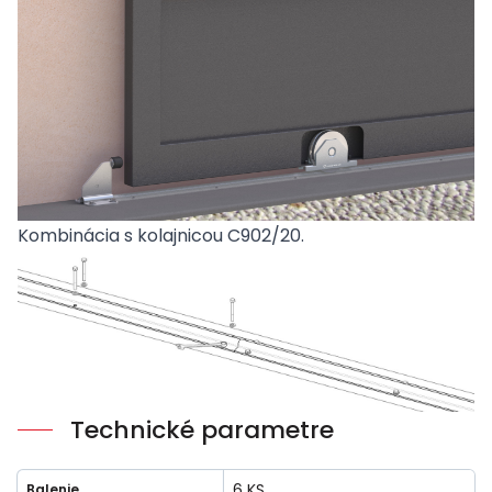
Kombinácia s kolajnicou
C902/20
.
Technické parametre
6 KS
Balenie