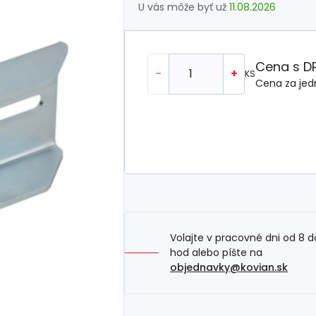
U vás môže byť už
11.08.2026
Cena s D
-
+
KS
Cena za jed
Volajte v pracovné dni od 8 d
hod alebo píšte na
objednavky@kovian.sk