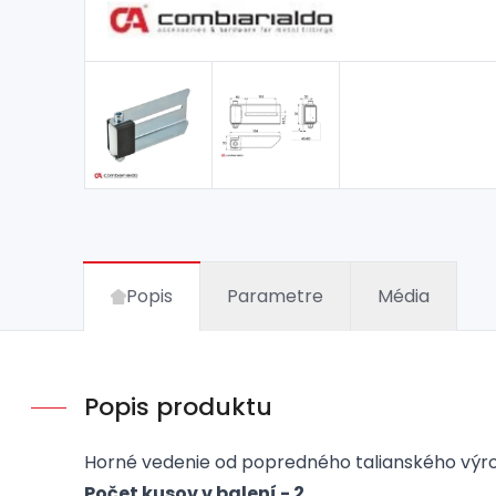
Popis
Parametre
Média
Popis produktu
Horné vedenie od popredného talianského výro
Počet kusov v balení - 2.