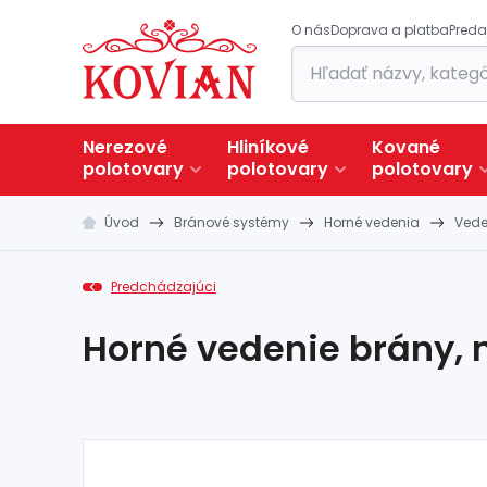
O nás
Doprava a platba
Preda
Nerezové
Hliníkové
Kované
polotovary
polotovary
polotovary
Úvod
Bránové systémy
Horné vedenia
Vede
Predchádzajúci
Horné vedenie brány, 