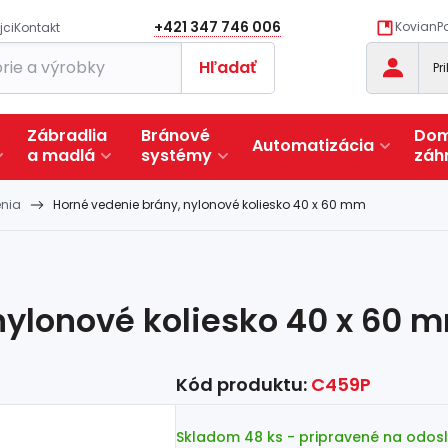
+421 347 746 006
KovianPo
jci
Kontakt
Hľadať
Pr
Zábradlia
Bránové
Dom
Automatizácia
a
madlá
systémy
záh
nia
Horné vedenie brány, nylonové koliesko 40 x 60 mm
nylonové koliesko 40 x 60 
Kód produktu:
C459P
Skladom 48 ks
- pripravené na odos