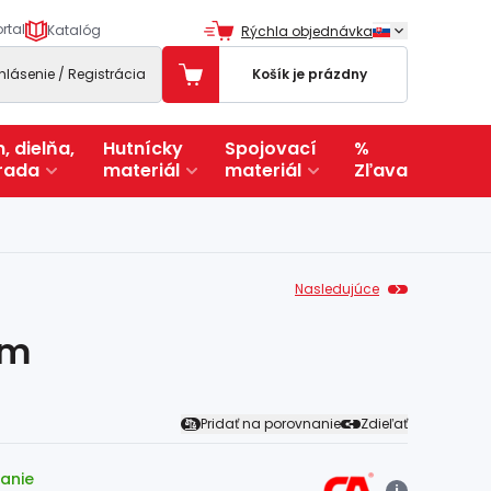
rtal
Katalóg
Rýchla objednávka
ihlásenie / Registrácia
Košík je prázdny
, dielňa,
Hutnícky
Spojovací
%
rada
materiál
materiál
Zľava
Nasledujúce
mm
Pridať na porovnanie
Zdieľať
lanie
i