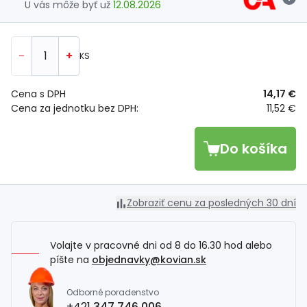
U vás môže byť už
12.08.2026
-
+
KS
Cena s DPH
14,17 €
Cena za jednotku bez DPH:
11,52 €
Do košíka
Zobraziť cenu za posledných 30 dní
Volajte v pracovné dni od 8 do 16.30 hod alebo
píšte na
objednavky@kovian.sk
Odborné poradenstvo
+421
347 746 006