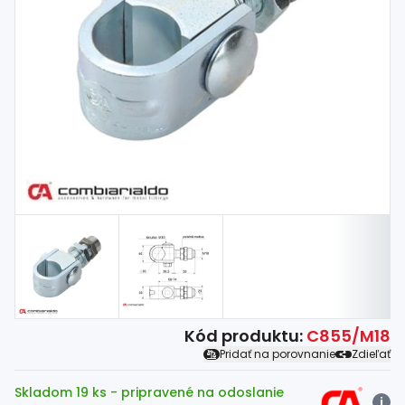
Spojovací
materiál
%
Zľava
Kód produktu:
C855/M18
Pridať na porovnanie
Zdieľať
Skladom 19 ks
- pripravené na odoslanie
i