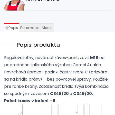
Popis
Parametre
Média
Popis produktu
Regulovateľný, navárací záves-pant, závit
M18
od
popredného talianského výrobcu Combi Arialdo.
Povrchová úprava- pozink, časť v tvare U /prizvára
sa na krídlo brány/ - bez povrcovej úpravy. Použitie
pre ľahké brány. Zaťaženosť krídla zvýši kombinácia
so spodným závesom
C348/20
a
C349/20
.
Počet kusov v balení - 6.