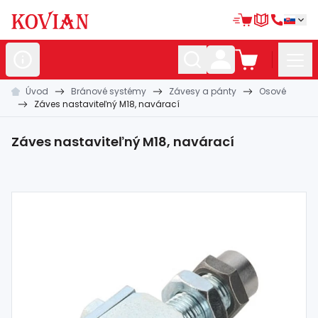
Úvod
Bránové systémy
Závesy a pánty
Osové
Nerezové
polotovary
Záves nastaviteľný M18, navárací
Hliníkové
polotovary
Záves nastaviteľný M18, navárací
Kované
polotovary
Zábradlia a
madlá
Bránové
systémy
Automatizácia
Dom, dielňa,
záhrada
Hutnícky
materiál