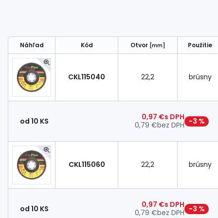
Náhľad
Kód
Otvor
Použitie
[mm]
CKL115040
22,2
brúsny
0,97 €
s DPH
od 10 KS
−3 %
0,79 €
bez DPH
CKL115060
22,2
brúsny
0,97 €
s DPH
od 10 KS
−3 %
0,79 €
bez DPH