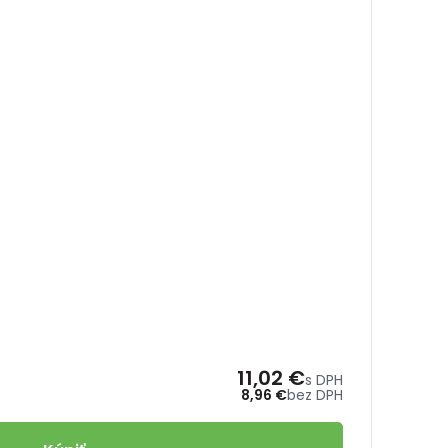
dielen
11,02 €
Kód pr
s DPH
8,96 €
bez DPH
PZP