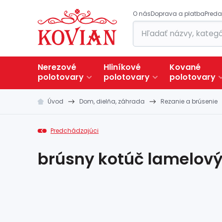
O nás
Doprava a platba
Preda
Nerezové
Hliníkové
Kované
polotovary
polotovary
polotovary
Úvod
Dom, dielňa, záhrada
Rezanie a brúsenie
Predchádzajúci
brúsny kotúč lamelový 