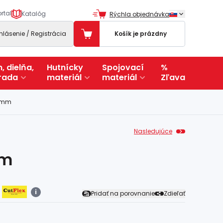
rtal
Katalóg
Rýchla objednávka
ihlásenie / Registrácia
Košík je prázdny
, dielňa,
Hutnícky
Spojovací
%
rada
materiál
materiál
Zľava
2 mm
Nasledujúce
mm
i
Pridať na porovnanie
Zdieľať