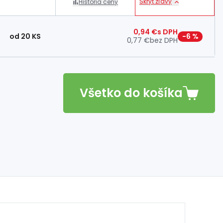
Skryť zľavy
História ceny
0,94 €
s DPH
od 20 KS
−6 %
0,77 €
bez DPH
Všetko do košíka