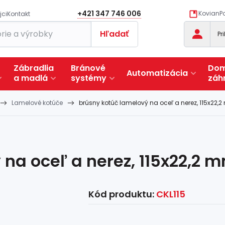
+421 347 746 006
KovianPo
jci
Kontakt
Hľadať
Pr
Zábradlia
Bránové
Dom
Automatizácia
a
madlá
systémy
záh
Lamelové kotúče
brúsny kotúč lamelový na oceľ a nerez, 115x22,
na oceľ a nerez, 115x22,2 
Kód produktu:
CKL115