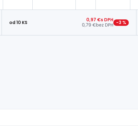
0,97 €
s DPH
od 10 KS
−3 %
0,79 €
bez DPH