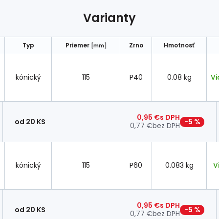
Varianty
Typ
Priemer
Zrno
Hmotnosť
[mm]
kónický
115
P40
0.08 kg
Vi
0,95 €
s DPH
od 20 KS
−5 %
0,77 €
bez DPH
kónický
115
P60
0.083 kg
V
0,95 €
s DPH
od 20 KS
−5 %
0,77 €
bez DPH