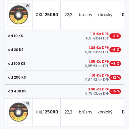
CKL125060
22,2
brúsny
kónický
125
1,11 €
s DPH
od 10 KS
−3 %
0,91 €
bez DPH
1,08 €
s DPH
od 20 KS
−6 %
0,88 €
bez DPH
1,05 €
s DPH
od 100 KS
−9 %
0,85 €
bez DPH
1,01 €
s DPH
od 200 KS
−12 %
0,82 €
bez DPH
0,98 €
s DPH
od 400 KS
−15 %
0,79 €
bez DPH
CKL125080
22,2
brúsny
kónický
125