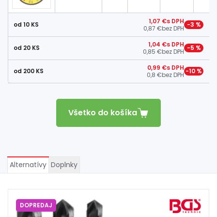
1,07 €
s DPH
od 10 KS
−3 %
0,87 €
bez DPH
1,04 €
s DPH
od 20 KS
−5 %
0,85 €
bez DPH
0,99 €
s DPH
od 200 KS
−10 %
0,8 €
bez DPH
Všetko do košíka
Alternatívy
Doplnky
DOPREDAJ