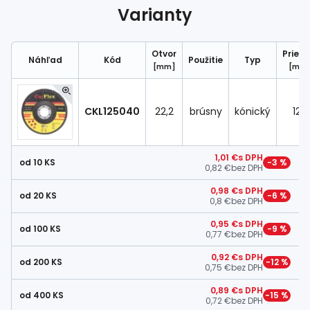
Spojovací
materiál
Varianty
%
Zľava
Otvor
Priem
Náhľad
Kód
Použitie
Typ
[mm]
[mm
CKL125040
22,2
brúsny
kónický
125
1,01 €
s DPH
od 10 KS
−3 %
0,82 €
bez DPH
0,98 €
s DPH
od 20 KS
−6 %
0,8 €
bez DPH
0,95 €
s DPH
od 100 KS
−9 %
0,77 €
bez DPH
0,92 €
s DPH
od 200 KS
−12 %
0,75 €
bez DPH
0,89 €
s DPH
od 400 KS
−15 %
0,72 €
bez DPH