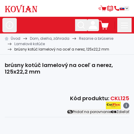
Úvod
Dom, dielňa, záhrada
Rezanie a brúsenie
Nerezové
polotovary
Lamelové kotúče
brúsny kotúč lamelový na oceľ a nerez, 125x22,2 mm
Hliníkové
polotovary
Kované
polotovary
brúsny kotúč lamelový na oceľ a nerez,
125x22,2 mm
Zábradlia a
madlá
Bránové
systémy
Kód produktu:
CKL125
Automatizácia
i
Pridať na porovnanie
Zdieľať
Dom, dielňa,
záhrada
Hutnícky
materiál