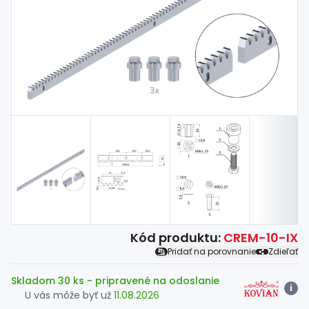
Spojovací
materiál
%
Zľava
Kód produktu:
CREM-10-IX
Pridať na porovnanie
Zdieľať
Skladom 30 ks
- pripravené na odoslanie
i
U vás môže byť už
11.08.2026