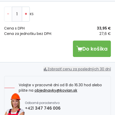
-
+
KS
Cena s DPH
33,95 €
Cena za jednotku bez DPH:
27,6 €
Do košíka
Zobraziť cenu za posledných 30 dní
Volajte v pracovné dni od 8 do 16.30 hod alebo
píšte na
objednavky@kovian.sk
Odborné poradenstvo
+421
347 746 006