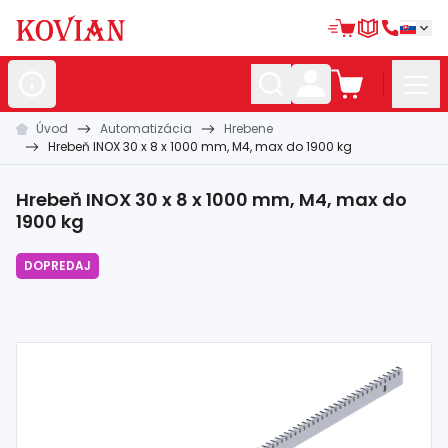
Úvod
Automatizácia
Hrebene
Nerezové
polotovary
Hrebeň INOX 30 x 8 x 1000 mm, M4, max do 1900 kg
Hliníkové
polotovary
Hrebeň INOX 30 x 8 x 1000 mm, M4, max do
Kované
polotovary
1900 kg
Zábradlia a
madlá
DOPREDAJ
Bránové
systémy
Automatizácia
Dom, dielňa,
záhrada
Hutnícky
materiál