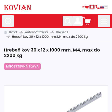
Úvod
Automatizácia
Hrebene
Nerezové
polotovary
Hrebeň kov 30 x 12 x 1000 mm, M4, max do 2200 kg
Hliníkové
polotovary
Hrebeň kov 30 x 12 x 1000 mm, M4, max do
Kované
polotovary
2200 kg
Zábradlia a
madlá
MNOŽSTEVNÁ ZĽAVA
Bránové
systémy
Automatizácia
Dom, dielňa,
záhrada
Hutnícky
materiál