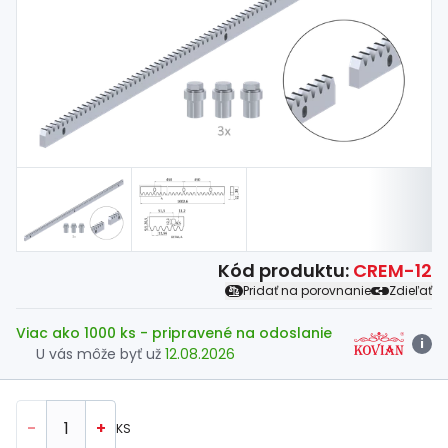
Spojovací
materiál
%
Zľava
Kód produktu:
CREM-12
Pridať na porovnanie
Zdieľať
Viac ako 1000 ks
- pripravené na odoslanie
i
U vás môže byť už
12.08.2026
-
+
KS