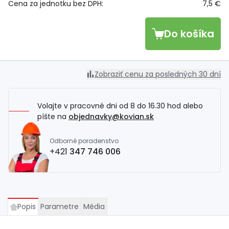
Cena za jednotku bez DPH:
7,5 €
Do košíka
Zobraziť cenu za posledných 30 dní
Volajte v pracovné dni od 8 do 16.30 hod alebo
píšte na
objednavky@kovian.sk
Odborné poradenstvo
+421
347 746 006
Popis
Parametre
Média