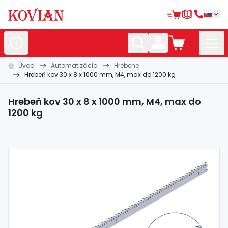
Úvod
Automatizácia
Hrebene
Nerezové
polotovary
Hrebeň kov 30 x 8 x 1000 mm, M4, max do 1200 kg
Hliníkové
polotovary
Hrebeň kov 30 x 8 x 1000 mm, M4, max do
Kované
polotovary
1200 kg
Zábradlia a
madlá
Bránové
systémy
Automatizácia
Dom, dielňa,
záhrada
Hutnícky
materiál