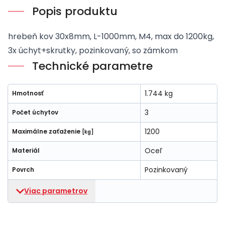
Popis produktu
hrebeň kov 30x8mm, L-1000mm, M4, max do 1200kg,
3x úchyt+skrutky, pozinkovaný, so zámkom
Technické parametre
1.744 kg
Hmotnosť
3
Počet úchytov
1200
Maximálne zaťaženie
[kg]
Oceľ
Materiál
Pozinkovaný
Povrch
Viac parametrov