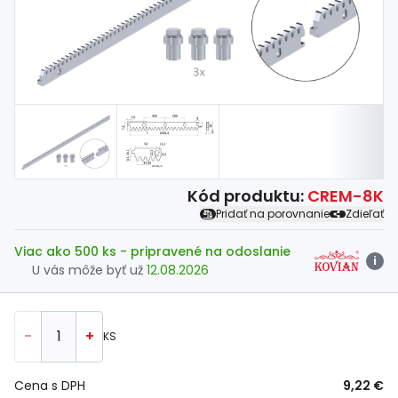
Spojovací
materiál
%
Zľava
Kód produktu:
CREM-8K
Pridať na porovnanie
Zdieľať
Viac ako 500 ks
- pripravené na odoslanie
i
U vás môže byť už
12.08.2026
-
+
KS
Cena s DPH
9,22 €