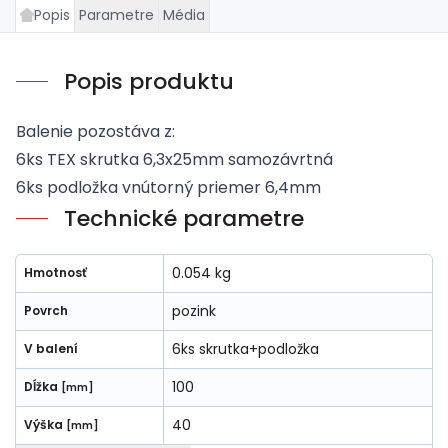
Popis
Parametre
Média
Popis produktu
Balenie pozostáva z:
6ks TEX skrutka 6,3x25mm samozávrtná
6ks podložka vnútorný priemer 6,4mm
Technické parametre
0.054 kg
Hmotnosť
pozink
Povrch
6ks skrutka+podložka
V balení
100
Dĺžka
[mm]
40
Výška
[mm]