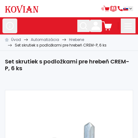
Úvod
Automatizácia
Hrebene
Nerezové
polotovary
Set skrutiek s podložkami pre hrebeň CREM-P, 6 ks
Hliníkové
polotovary
Set skrutiek s podložkami pre hrebeň CREM-
Kované
polotovary
P, 6 ks
Zábradlia a
madlá
Bránové
systémy
Automatizácia
Dom, dielňa,
záhrada
Hutnícky
materiál