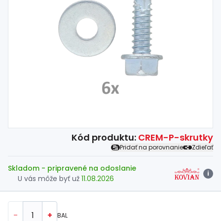
Spojovací
materiál
%
Zľava
Kód produktu:
CREM-P-skrutky
Pridať na porovnanie
Zdieľať
Skladom
- pripravené na odoslanie
i
U vás môže byť už
11.08.2026
-
+
BAL