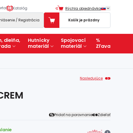
rtal
Katalóg
Rýchla objednávka
ihlásenie / Registrácia
Košík je prázdny
, dielňa,
Hutnícky
Spojovací
%
rada
materiál
materiál
Zľava
Nasledujúce
 CREM
Pridať na porovnanie
Zdieľať
slanie
i