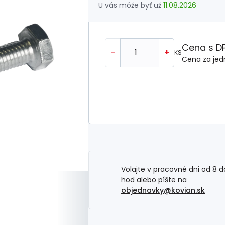
U vás môže byť už
11.08.2026
Cena s D
-
+
KS
Cena za jed
Volajte v pracovné dni od 8 d
hod alebo píšte na
objednavky@kovian.sk