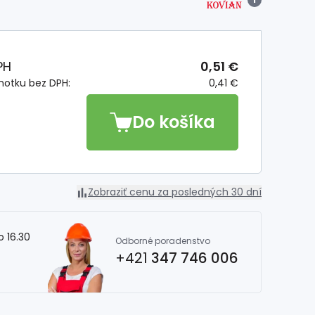
PH
0,51 €
notku bez DPH:
0,41 €
Do košíka
Zobraziť cenu za posledných 30 dní
o 16.30
Odborné poradenstvo
+421
347 746 006