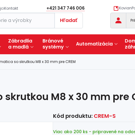
+421 347 746 006
KovianPo
jci
Kontakt
Hľadať
Pr
Zábradlia
Bránové
Dom
Automatizácia
a
madlá
systémy
záh
 matica so skrutkou M8 x 30 mm pre CREM
o skrutkou M8 x 30 mm pre
Kód produktu:
CREM-S
Viac ako 200 ks
- pripravené na odo