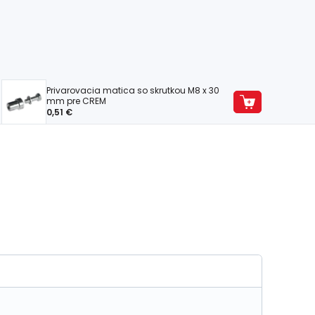
Privarovacia matica so skrutkou M8 x 30
mm pre CREM
0,51 €