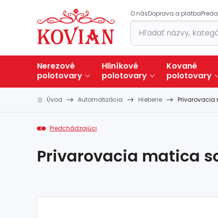
O nás
Doprava a platba
Preda
Nerezové
Hliníkové
Kované
polotovary
polotovary
polotovary
Úvod
Automatizácia
Hrebene
Privarovacia
Predchádzajúci
Privarovacia matica s