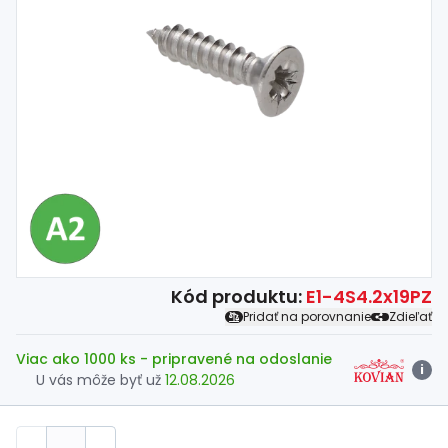
Spojovací
materiál
%
Zľava
Kód produktu:
E1-4S4.2x19PZ
Pridať na porovnanie
Zdieľať
Viac ako 1000 ks
- pripravené na odoslanie
i
U vás môže byť už
12.08.2026