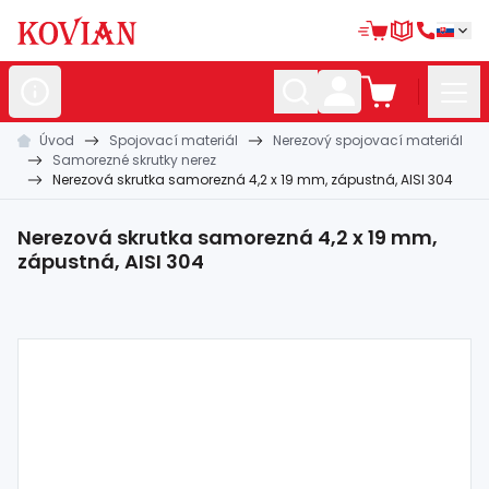
Úvod
Spojovací materiál
Nerezový spojovací materiál
Nerezové
polotovary
Samorezné skrutky nerez
Nerezová skrutka samorezná 4,2 x 19 mm, zápustná, AISI 304
Hliníkové
polotovary
Kované
polotovary
Nerezová skrutka samorezná 4,2 x 19 mm,
zápustná, AISI 304
Zábradlia a
madlá
Bránové
systémy
Automatizácia
Dom, dielňa,
záhrada
Hutnícky
materiál