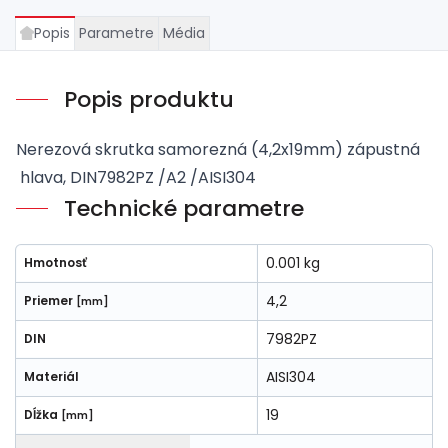
Popis
Parametre
Média
Popis produktu
Nerezová skrutka samorezná (4,2x19mm) zápustná
hlava, DIN7982PZ /A2 /AISI304
Technické parametre
0.001 kg
Hmotnosť
4,2
Priemer
[mm]
7982PZ
DIN
AISI304
Materiál
19
Dĺžka
[mm]