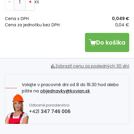
-
+
KS
Cena s DPH
0,049 €
Cena za jednotku bez DPH:
0,04 €
Do košíka
Zobraziť cenu za posledných 30 dní
Volajte v pracovné dni od 8 do 16.30 hod alebo
píšte na
objednavky@kovian.sk
Odborné poradenstvo
+421
347 746 006