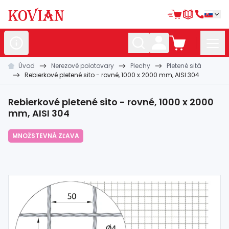
Úvod
Nerezové polotovary
Plechy
Pletené sitá
Nerezové
polotovary
Rebierkové pletené sito - rovné, 1000 x 2000 mm, AISI 304
Hliníkové
polotovary
Rebierkové pletené sito - rovné, 1000 x 2000
Kované
polotovary
mm, AISI 304
Zábradlia a
madlá
MNOŽSTEVNÁ ZĽAVA
Bránové
systémy
Automatizácia
Dom, dielňa,
záhrada
Hutnícky
materiál