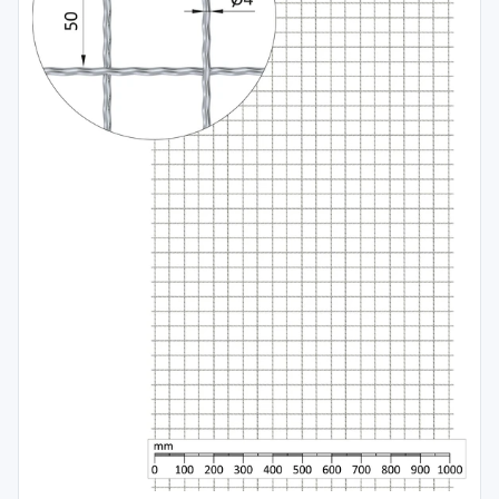
Spojovací
materiál
%
Zľava