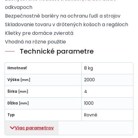
odkvapoch
Bezpečnostné bariéry na ochranu ľudí a strojov
Skladovanie tovaru v drôtených košoch a regáloch
Klietky pre domáce zvieratá
Vhodná na rôzne použitie
Technické parametre
8 kg
Hmotnosť
2000
Výška
[mm]
4
Šírka
[mm]
1000
Dĺžka
[mm]
Rovné
Typ
Viac parametrov