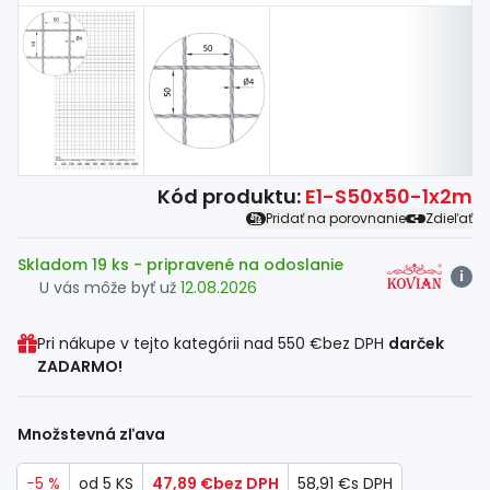
Kód produktu:
E1-S50x50-1x2m
Pridať na porovnanie
Zdieľať
Skladom 19 ks
- pripravené na odoslanie
i
U vás môže byť už
12.08.2026
Pri nákupe v tejto kategórii nad
550 €
bez DPH
darček
ZADARMO!
Množstevná zľava
−5 %
od 5 KS
47,89 €
bez DPH
58,91 €
s DPH