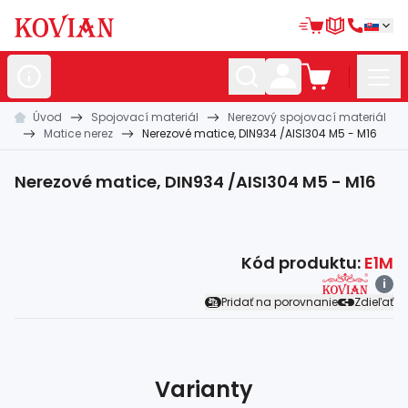
Úvod
Spojovací materiál
Nerezový spojovací materiál
Nerezové
polotovary
Matice nerez
Nerezové matice, DIN934 /AISI304 M5 - M16
Hliníkové
polotovary
Nerezové matice, DIN934 /AISI304 M5 - M16
Kované
polotovary
Zábradlia a
madlá
Kód produktu:
E1M
Bránové
systémy
i
Pridať na porovnanie
Zdieľať
Automatizácia
Dom, dielňa,
záhrada
Hutnícky
materiál
Varianty