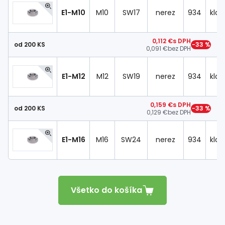
E1-M10
M10
SW17
nerez
934
klas
0,112 €
s DPH
od 200 KS
−33 %
0,091 €
bez DPH
E1-M12
M12
SW19
nerez
934
klas
0,159 €
s DPH
od 200 KS
−33 %
0,129 €
bez DPH
E1-M16
M16
SW24
nerez
934
klas
Všetko do košíka