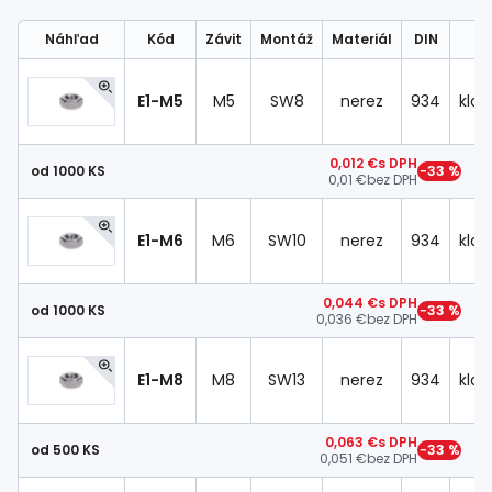
Spojovací
materiál
Náhľad
Kód
Závit
Montáž
Materiál
DIN
T
%
Zľava
E1-M5
M5
SW8
nerez
934
klas
0,012 €
s DPH
od 1000 KS
−33 %
0,01 €
bez DPH
E1-M6
M6
SW10
nerez
934
klas
0,044 €
s DPH
od 1000 KS
−33 %
0,036 €
bez DPH
E1-M8
M8
SW13
nerez
934
klas
0,063 €
s DPH
od 500 KS
−33 %
0,051 €
bez DPH