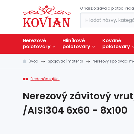
O nás
Doprava a platba
Preda
Nerezové
Hliníkové
Kované
polotovary
polotovary
polotovary
Úvod
Spojovací materiál
Nerezový spojovací ma
Predchádzajúci
Nerezový závitový vrut
/AISI304 6x60 - 8x100