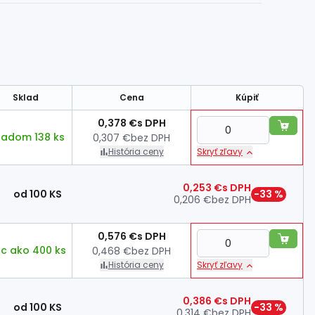
Sklad
Cena
Kúpiť
0,378 €
s DPH
ladom 138 ks
0,307 €
bez DPH
História ceny
Skryť zľavy
0,253 €
s DPH
od 100 KS
−33 %
0,206 €
bez DPH
0,576 €
s DPH
ac ako 400 ks
0,468 €
bez DPH
História ceny
Skryť zľavy
0,386 €
s DPH
od 100 KS
−33 %
0,314 €
bez DPH