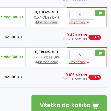
0,701 €
s DPH
ac ako 300 ks
0,57 €
bez DPH
História ceny
Skryť zľavy
0,47 €
s DPH
od 100 KS
−33 %
0,382 €
bez DPH
0,919 €
s DPH
ac ako 300 ks
0,747 €
bez DPH
História ceny
Skryť zľavy
0,616 €
s DPH
od 100 KS
−33 %
0,501 €
bez DPH
Všetko do košíka