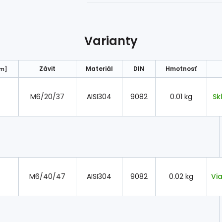
Varianty
Závit
Materiál
DIN
Hmotnosť
m]
M6/20/37
AISI304
9082
0.01 kg
Sk
M6/40/47
AISI304
9082
0.02 kg
Vi