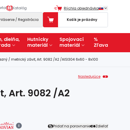
rtal
Katalóg
Rýchla objednávka
ihlásenie / Registrácia
Košík je prázdny
, dielňa,
Hutnícky
Spojovací
%
rada
materiál
materiál
Zľava
zný / metrický závit, Art. 9082 /A2 /AISI304 6x60 - 8x100
Nasledujúce
, Art. 9082 /A2
i
Pridať na porovnanie
Zdieľať