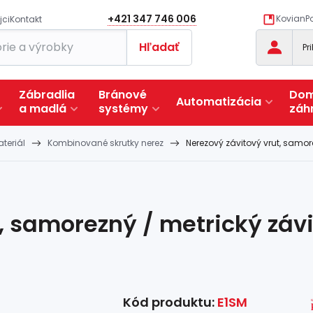
+421 347 746 006
KovianPo
jci
Kontakt
Hľadať
Pr
Zábradlia
Bránové
Dom
Automatizácia
a
madlá
systémy
záh
teriál
Kombinované skrutky nerez
Nerezový závitový vrut, samore
, samorezný / metrický závit
Kód produktu:
E1SM