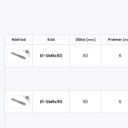
Náhľad
Kód
Dĺžka
Priemer
[mm]
[m
E1-SM6x60
60
6
E1-SM6x90
90
6