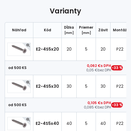
Spojovací
materiál
Varianty
%
Zľava
Dĺžka
Priemer
Náhľad
Kód
Závit
Montáž
[mm]
[mm]
E2-4S5x20
20
5
20
PZ2
0,062 €
s DPH
od 500 KS
−33 %
0,05 €
bez DPH
E2-4S5x30
30
5
30
PZ2
0,105 €
s DPH
od 500 KS
−33 %
0,085 €
bez DPH
E2-4S5x40
40
5
40
PZ2