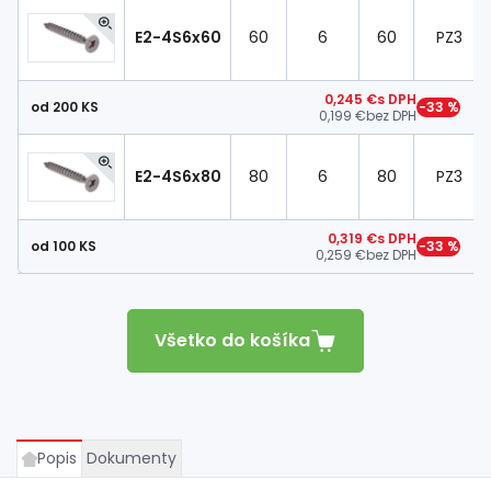
E2-4S6x60
60
6
60
PZ3
0,245 €
s DPH
od 200 KS
−33 %
0,199 €
bez DPH
E2-4S6x80
80
6
80
PZ3
0,319 €
s DPH
od 100 KS
−33 %
0,259 €
bez DPH
Všetko do košíka
Popis
Dokumenty