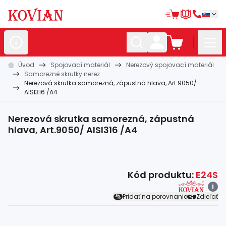
Úvod
Spojovací materiál
Nerezový spojovací materiál
Nerezové
polotovary
Samorezné skrutky nerez
Nerezová skrutka samorezná, zápustná hlava, Art.9050/
Hliníkové
polotovary
AISI316 /A4
Kované
polotovary
Nerezová skrutka samorezná, zápustná
Zábradlia a
madlá
hlava, Art.9050/ AISI316 /A4
Bránové
systémy
Automatizácia
Kód produktu:
E24S
i
Dom, dielňa,
záhrada
Pridať na porovnanie
Zdieľať
Hutnícky
materiál