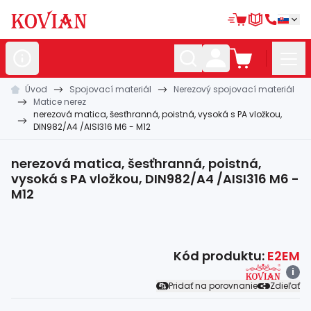
Úvod
Spojovací materiál
Nerezový spojovací materiál
Nerezové
polotovary
Matice nerez
nerezová matica, šesťhranná, poistná, vysoká s PA vložkou,
Hliníkové
polotovary
DIN982/A4 /AISI316 M6 - M12
Kované
polotovary
nerezová matica, šesťhranná, poistná,
Zábradlia a
madlá
vysoká s PA vložkou, DIN982/A4 /AISI316 M6 -
M12
Bránové
systémy
Automatizácia
Kód produktu:
E2EM
Dom, dielňa,
záhrada
i
Pridať na porovnanie
Zdieľať
Hutnícky
materiál