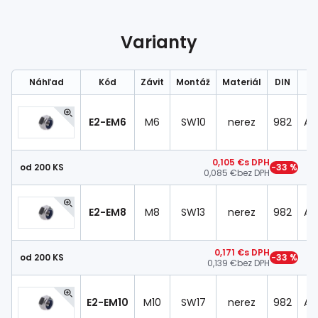
Spojovací
materiál
%
Zľava
Varianty
Náhľad
Kód
Závit
Montáž
Materiál
DIN
D
E2-EM6
M6
SW10
nerez
982
AIS
0,105 €
s DPH
od 200 KS
−33 %
0,085 €
bez DPH
E2-EM8
M8
SW13
nerez
982
AIS
0,171 €
s DPH
od 200 KS
−33 %
0,139 €
bez DPH
E2-EM10
M10
SW17
nerez
982
AIS