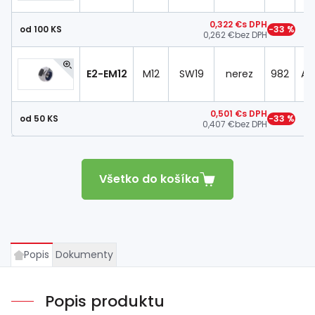
0,322 €
s DPH
od 100 KS
−33 %
0,262 €
bez DPH
E2-EM12
M12
SW19
nerez
982
AIS
0,501 €
s DPH
od 50 KS
−33 %
0,407 €
bez DPH
Všetko do košíka
Popis
Dokumenty
Popis produktu