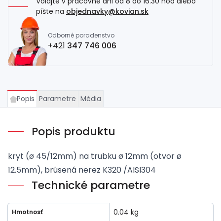
Volajte v pracovné dni od 8 do 16.30 hod alebo
píšte na
objednavky@kovian.sk
Odborné poradenstvo
+421
347 746 006
Popis
Parametre
Média
Popis produktu
kryt (ø 45/12mm) na trubku ø 12mm (otvor ø
12.5mm), brúsená nerez K320 /AISI304
Technické parametre
0.04 kg
Hmotnosť