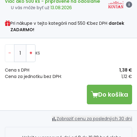
Viac ako 500 ks
- pripravené na odoslanie
i
U vás môže byť už
13.08.2026
Pri nákupe v tejto kategórii nad
550 €
bez DPH
darček
ZADARMO!
-
+
KS
Cena s DPH
1,38 €
Cena za jednotku bez DPH:
1,12 €
Do košíka
Zobraziť cenu za posledných 30 dní