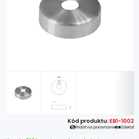
Spojovací
materiál
%
Zľava
Kód produktu:
EB1-1002
Pridať na porovnanie
Zdieľať