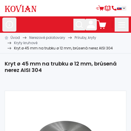
Úvod
Nerezové polotovary
Príruby, kryty
Nerezové
polotovary
Kryty kruhové
Kryt ø 45 mm na trubku ø 12 mm, brúsená nerez AISI 304
Hliníkové
polotovary
Kované
polotovary
Kryt ø 45 mm na trubku ø 12 mm, brúsená
nerez AISI 304
Zábradlia a
madlá
Bránové
systémy
Automatizácia
Dom, dielňa,
záhrada
Hutnícky
materiál