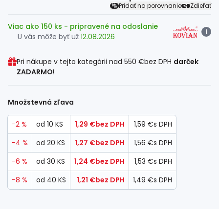
Pridať na porovnanie
Zdieľať
Viac ako 150 ks
- pripravené na odoslanie
i
U vás môže byť už
12.08.2026
Pri nákupe v tejto kategórii nad
550 €
bez DPH
darček
ZADARMO!
Množstevná zľava
−2 %
od 10 KS
1,29 €
bez DPH
1,59 €
s DPH
−4 %
od 20 KS
1,27 €
bez DPH
1,56 €
s DPH
−6 %
od 30 KS
1,24 €
bez DPH
1,53 €
s DPH
−8 %
od 40 KS
1,21 €
bez DPH
1,49 €
s DPH