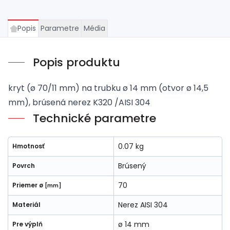
Popis
Parametre
Média
Popis produktu
kryt (ø 70/11 mm) na trubku ø 14 mm (otvor ø 14,5
mm), brúsená nerez K320 /AISI 304
Technické parametre
0.07 kg
Hmotnosť
Brúsený
Povrch
70
Priemer ø
[mm]
Nerez AISI 304
Materiál
ø 14 mm
Pre výplň