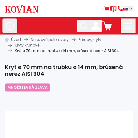
Úvod
Nerezové polotovary
Príruby, kryty
Nerezové
polotovary
Kryty kruhové
Kryt ø 70 mm na trubku ø 14 mm, brúsená nerez AISI 304
Hliníkové
polotovary
Kované
polotovary
Kryt ø 70 mm na trubku ø 14 mm, brúsená
nerez AISI 304
Zábradlia a
madlá
MNOŽSTEVNÁ ZĽAVA
Bránové
systémy
Automatizácia
Dom, dielňa,
záhrada
Hutnícky
materiál