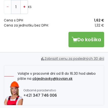
-
+
KS
Cena s DPH
1,62 €
Cena za jednotku bez DPH:
1,32 €
Do košíka
Zobraziť cenu za posledných 30 dní
Volajte v pracovné dni od 8 do 16.30 hod alebo
píšte na
objednavky@kovian.sk
Odborné poradenstvo
+421
347 746 006