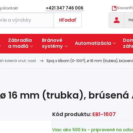
+421 347 746 006
KovianPo
jci
Kontakt
Hľadať
Pr
Zábradlia
Bránové
Dom
Automatizácia
a
madlá
systémy
záh
lň kolená vnut. nast.
Spoj s kĺbom (0-100°), ø 16 mm (trubka), brúsen
 ø 16 mm (trubka), brúsená 
Kód produktu:
EB1-1607
Viac ako 500 ks
- pripravené na odo