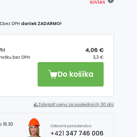
 €
bez DPH
darček ZADARMO!
PH
4,06 €
notku bez DPH:
3,3 €
Do košíka
Zobraziť cenu za posledných 30 dní
o 16.30
Odborné poradenstvo
+421
347 746 006