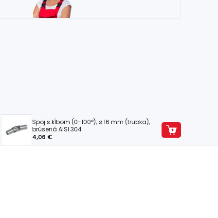
Spoj s kĺbom (0-100°), ø 16 mm (trubka),
brúsená AISI 304
4,06 €