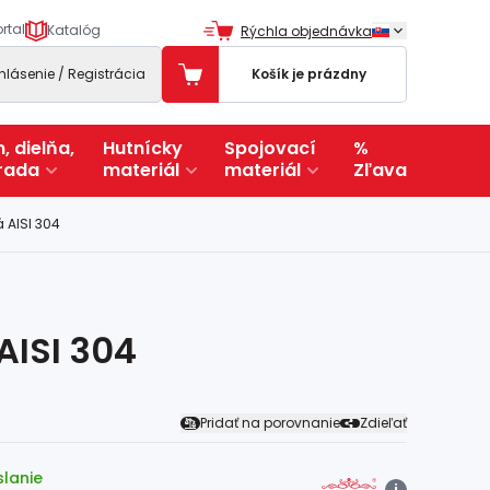
rtal
Katalóg
Rýchla objednávka
ihlásenie / Registrácia
Košík je prázdny
, dielňa,
Hutnícky
Spojovací
%
rada
materiál
materiál
Zľava
á AISI 304
AISI 304
Pridať na porovnanie
Zdieľať
slanie
i