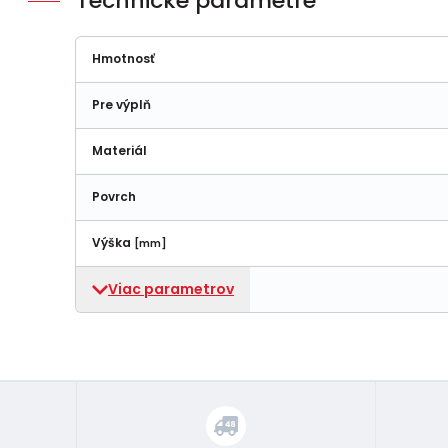
Technické parametre
Hmotnosť
Pre výplň
Materiál
Povrch
Výška
[mm]
Viac parametrov