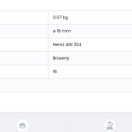
0.07 kg
ø 16 mm
Nerez AISI 304
Brúsený
16