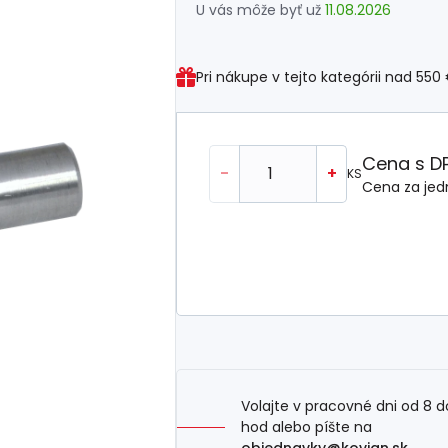
U vás môže byť už
11.08.2026
Pri nákupe v tejto kategórii nad
550
Cena s D
-
+
KS
Cena za jed
Volajte v pracovné dni od 8 d
hod alebo píšte na
objednavky@kovian.sk