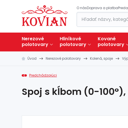
O nás
Doprava a platba
Preda
Nerezové
Hliníkové
Kované
polotovary
polotovary
polotovary
Úvod
Nerezové polotovary
Kolená, spoje
Výp
Predchádzajúci
Spoj s kĺbom (0-100°),