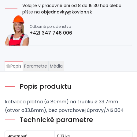
Volajte v pracovné dni od 8 do 16.30 hod alebo
píšte na
objednavky@kovian.sk
Odborné poradenstvo
+421
347 746 006
Popis
Parametre
Média
Popis produktu
kotviaca platňa (ø 80mm) na trubku ø 33.7mm
(otvor ø33.8mm), bez povrchovej úpravy/AISI304
Technické parametre
0.13 kg
Hmotnosť