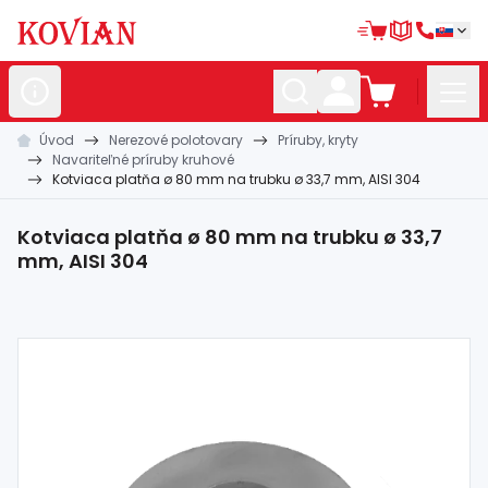
Úvod
Nerezové polotovary
Príruby, kryty
Nerezové
polotovary
Navariteľné príruby kruhové
Kotviaca platňa ø 80 mm na trubku ø 33,7 mm, AISI 304
Hliníkové
polotovary
Kované
polotovary
Kotviaca platňa ø 80 mm na trubku ø 33,7
mm, AISI 304
Zábradlia a
madlá
Bránové
systémy
Automatizácia
Dom, dielňa,
záhrada
Hutnícky
materiál