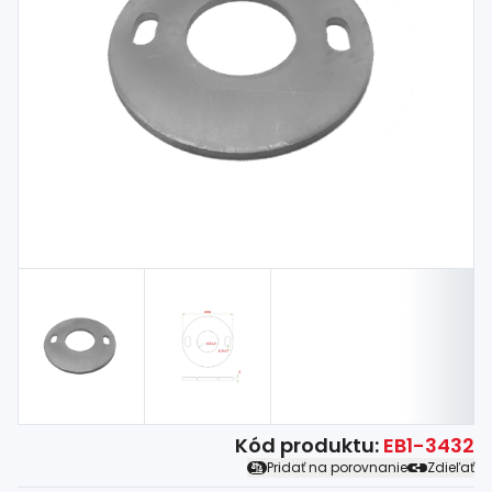
Spojovací
materiál
%
Zľava
Kód produktu:
EB1-3432
Pridať na porovnanie
Zdieľať