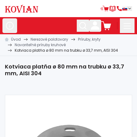
Úvod
Nerezové polotovary
Príruby, kryty
Nerezové
polotovary
Navariteľné príruby kruhové
Kotviaca platňa ø 80 mm na trubku ø 33,7 mm, AISI 304
Hliníkové
polotovary
Kované
polotovary
Kotviaca platňa ø 80 mm na trubku ø 33,7
mm, AISI 304
Zábradlia a
madlá
Bránové
systémy
Automatizácia
Dom, dielňa,
záhrada
Hutnícky
materiál