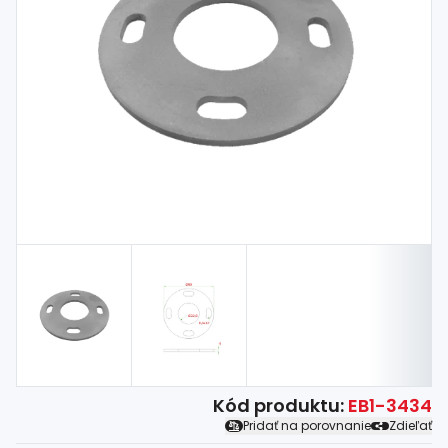
Spojovací
materiál
%
Zľava
Kód produktu:
EB1-3434
Pridať na porovnanie
Zdieľať