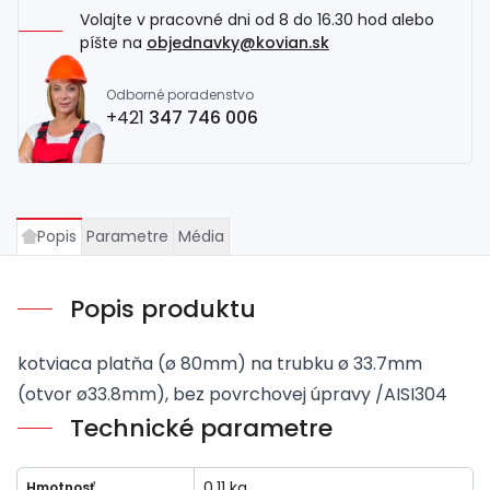
Volajte v pracovné dni od 8 do 16.30 hod alebo
píšte na
objednavky@kovian.sk
Odborné poradenstvo
+421
347 746 006
Popis
Parametre
Média
Popis produktu
kotviaca platňa (ø 80mm) na trubku ø 33.7mm
(otvor ø33.8mm), bez povrchovej úpravy /AISI304
Technické parametre
0.11 kg
Hmotnosť