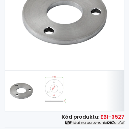
Spojovací
materiál
%
Zľava
Kód produktu:
EB1-3527
Pridať na porovnanie
Zdieľať