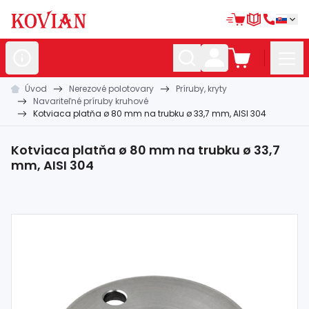
Úvod
Nerezové polotovary
Príruby, kryty
Nerezové
polotovary
Navariteľné príruby kruhové
Kotviaca platňa ø 80 mm na trubku ø 33,7 mm, AISI 304
Hliníkové
polotovary
Kované
polotovary
Kotviaca platňa ø 80 mm na trubku ø 33,7
mm, AISI 304
Zábradlia a
madlá
Bránové
systémy
Automatizácia
Dom, dielňa,
záhrada
Hutnícky
materiál