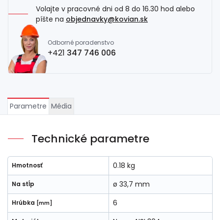
Volajte v pracovné dni od 8 do 16.30 hod alebo
píšte na
objednavky@kovian.sk
Odborné poradenstvo
+421
347 746 006
Parametre
Média
Technické parametre
0.18 kg
Hmotnosť
ø 33,7 mm
Na stĺp
6
Hrúbka
[mm]