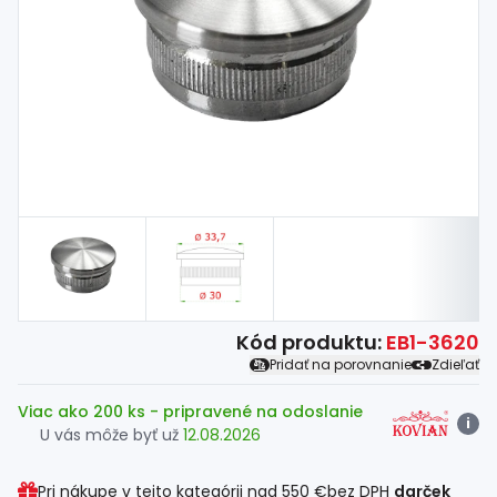
Spojovací
materiál
%
Zľava
Kód produktu:
EB1-3620
Pridať na porovnanie
Zdieľať
Viac ako 200 ks
- pripravené na odoslanie
i
U vás môže byť už
12.08.2026
Pri nákupe v tejto kategórii nad
550 €
bez DPH
darček