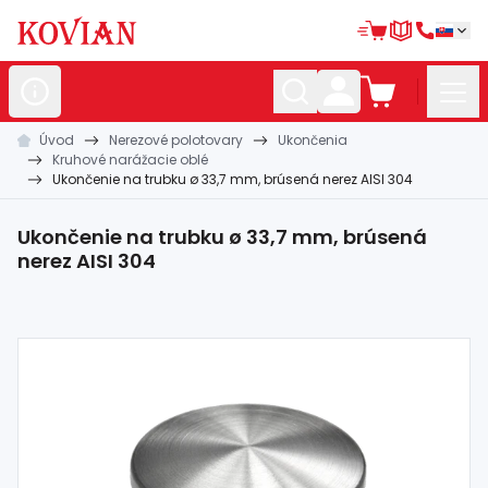
Úvod
Nerezové polotovary
Ukončenia
Nerezové
polotovary
Kruhové narážacie oblé
Ukončenie na trubku ø 33,7 mm, brúsená nerez AISI 304
Hliníkové
polotovary
Kované
polotovary
Ukončenie na trubku ø 33,7 mm, brúsená
nerez AISI 304
Zábradlia a
madlá
Bránové
systémy
Automatizácia
Dom, dielňa,
záhrada
Hutnícky
materiál