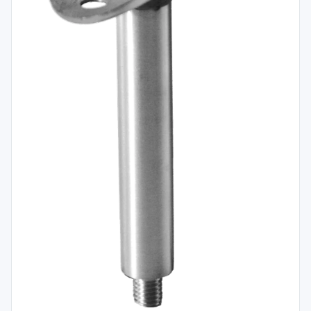
Spojovací
materiál
%
Zľava