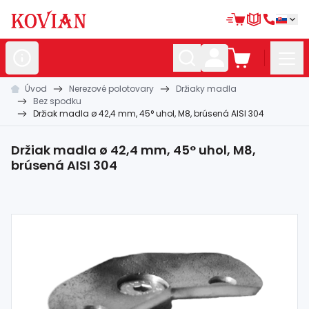
Úvod
Nerezové polotovary
Držiaky madla
Nerezové
polotovary
Bez spodku
Držiak madla ø 42,4 mm, 45° uhol, M8, brúsená AISI 304
Hliníkové
polotovary
Kované
polotovary
Držiak madla ø 42,4 mm, 45° uhol, M8,
brúsená AISI 304
Zábradlia a
madlá
Bránové
systémy
Automatizácia
Dom, dielňa,
záhrada
Hutnícky
materiál