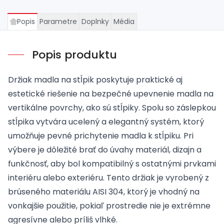
Popis
Parametre
Doplnky
Média
Popis produktu
Držiak madla na stĺpik poskytuje praktické aj
estetické riešenie na bezpečné upevnenie madla na
vertikálne povrchy, ako sú stĺpiky. Spolu so záslepkou
stĺpika vytvára ucelený a elegantný systém, ktorý
umožňuje pevné prichytenie madla k stĺpiku. Pri
výbere je dôležité brať do úvahy materiál, dizajn a
funkčnosť, aby bol kompatibilný s ostatnými prvkami
interiéru alebo exteriéru. Tento držiak je vyrobený z
brúseného materiálu AISI 304, ktorý je vhodný na
vonkajšie použitie, pokiaľ prostredie nie je extrémne
agresívne alebo príliš vlhké.