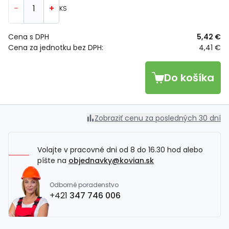
-
+
KS
Cena s DPH
5,42 €
Cena za jednotku bez DPH:
4,41 €
Do košíka
Zobraziť cenu za posledných 30 dní
Volajte v pracovné dni od 8 do 16.30 hod alebo
píšte na
objednavky@kovian.sk
Odborné poradenstvo
+421
347 746 006