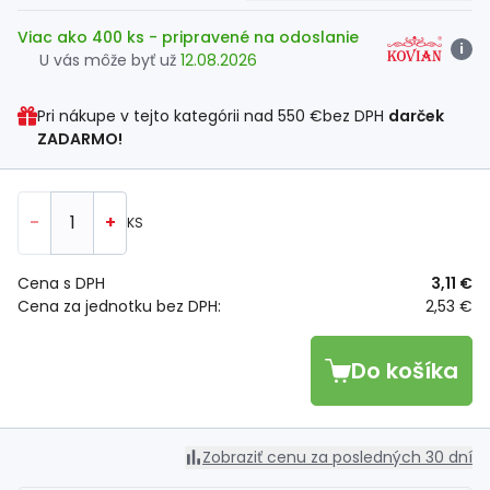
Viac ako 400 ks
- pripravené na odoslanie
i
U vás môže byť už
12.08.2026
Pri nákupe v tejto kategórii nad
550 €
bez DPH
darček
ZADARMO!
-
+
KS
Cena s DPH
3,11 €
Cena za jednotku bez DPH:
2,53 €
Do košíka
Zobraziť cenu za posledných 30 dní