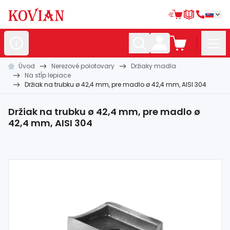
Úvod
Nerezové polotovary
Držiaky madla
Nerezové
polotovary
Na stĺp lepiace
Držiak na trubku ø 42,4 mm, pre madlo ø 42,4 mm, AISI 304
Hliníkové
polotovary
Kované
polotovary
Držiak na trubku ø 42,4 mm, pre madlo ø
42,4 mm, AISI 304
Zábradlia a
madlá
Bránové
systémy
Automatizácia
Dom, dielňa,
záhrada
Hutnícky
materiál