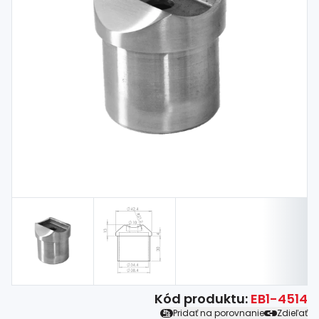
Spojovací
materiál
%
Zľava
Kód produktu:
EB1-4514
Pridať na porovnanie
Zdieľať