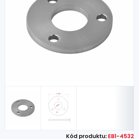
Spojovací
materiál
%
Zľava
Kód produktu:
EB1-4532