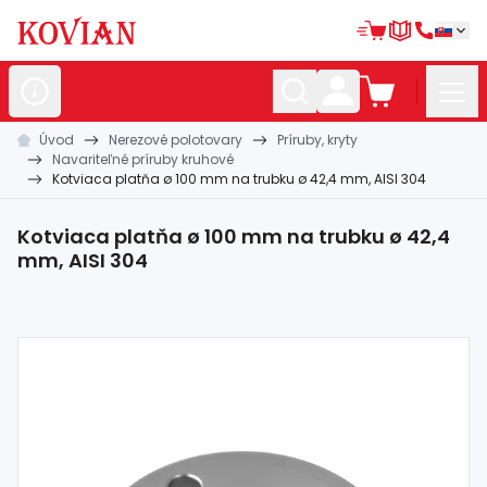
Úvod
Nerezové polotovary
Príruby, kryty
Nerezové
polotovary
Navariteľné príruby kruhové
Kotviaca platňa ø 100 mm na trubku ø 42,4 mm, AISI 304
Hliníkové
polotovary
Kované
polotovary
Kotviaca platňa ø 100 mm na trubku ø 42,4
mm, AISI 304
Zábradlia a
madlá
Bránové
systémy
Automatizácia
Dom, dielňa,
záhrada
Hutnícky
materiál