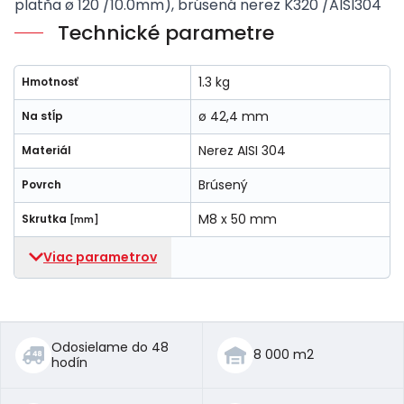
platňa ø 120 /10.0mm), brúsená nerez K320 /AISI304
Technické parametre
1.3 kg
Hmotnosť
ø 42,4 mm
Na stĺp
Nerez AISI 304
Materiál
Brúsený
Povrch
M8 x 50 mm
Skrutka
[mm]
Viac parametrov
Odosielame do 48
8 000 m2
hodín