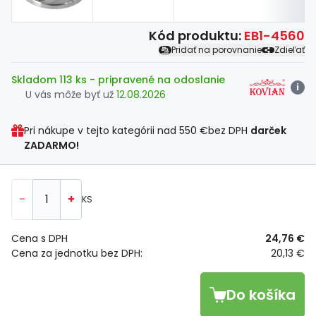
Kód produktu:
EB1-4560
Pridať na porovnanie
Zdieľať
Skladom 113 ks
- pripravené na odoslanie
i
U vás môže byť už
12.08.2026
Pri nákupe v tejto kategórii nad
550 €
bez DPH
darček
ZADARMO!
-
+
KS
Cena s DPH
24,76 €
Cena za jednotku bez DPH:
20,13 €
Do košíka