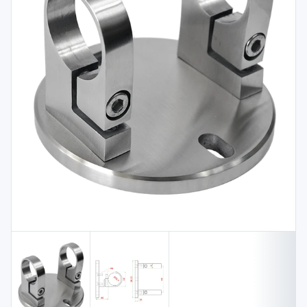
Spojovací
materiál
%
Zľava