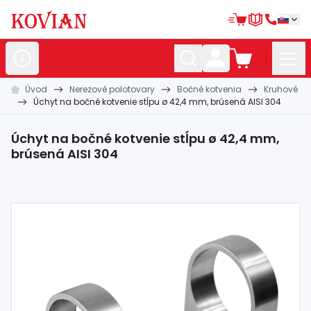
Úvod
Nerezové polotovary
Bočné kotvenia
Kruhové
Nerezové
polotovary
Úchyt na bočné kotvenie stĺpu ø 42,4 mm, brúsená AISI 304
Hliníkové
polotovary
Úchyt na bočné kotvenie stĺpu ø 42,4 mm,
Kované
polotovary
brúsená AISI 304
Zábradlia a
madlá
Bránové
systémy
Automatizácia
Dom, dielňa,
záhrada
Hutnícky
materiál