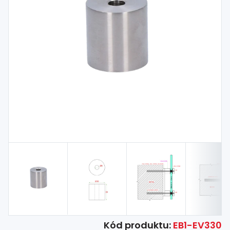
Spojovací
materiál
%
Zľava
Kód produktu:
EB1-EV330