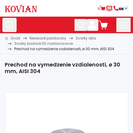
Úvod
Nerezové polotovary
Svorky skla
Nerezové
polotovary
Svorky bodové 30 nastavovacie
Prechod na vymedzenie vzdialenosti, ø 30 mm, AISI 304
Hliníkové
polotovary
Kované
polotovary
Prechod na vymedzenie vzdialenosti, ø 30
mm, AISI 304
Zábradlia a
madlá
Bránové
systémy
Automatizácia
Dom, dielňa,
záhrada
Hutnícky
materiál