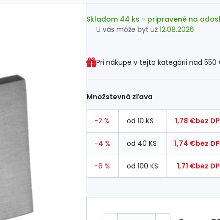
Skladom 44 ks
- pripravené na odos
U vás môže byť už
12.08.2026
Pri nákupe v tejto kategórii nad
550
Množstevná zľava
−2 %
od 10 KS
1,78 €
bez D
−4 %
od 40 KS
1,74 €
bez D
−6 %
od 100 KS
1,71 €
bez D