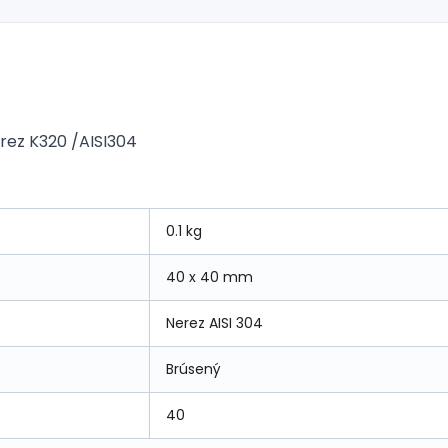
rez K320 /AISI304
0.1 kg
40 x 40 mm
Nerez AISI 304
Brúsený
40