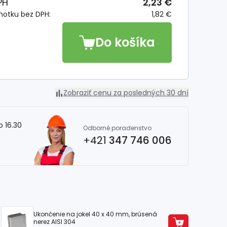
PH
2,23 €
notku bez DPH:
1,82 €
Do košíka
Zobraziť cenu za posledných 30 dní
o 16.30
Odborné poradenstvo
+421
347 746 006
Ukončenie na jokel 40 x 40 mm, brúsená
nerez AISI 304