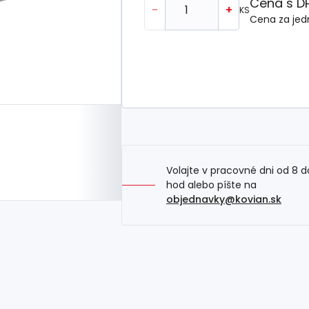
Cena s D
-
+
KS
Cena za jed
Volajte v pracovné dni od 8 d
hod alebo píšte na
objednavky@kovian.sk