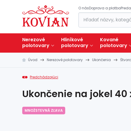
O nás
Doprava a platba
Preda
Nerezové
Hliníkové
Kované
polotovary
polotovary
polotovary
Úvod
Nerezové polotovary
Ukončenia
Štvor
Predchádzajúci
Ukončenie na jokel 40 
MNOŽSTEVNÁ ZĽAVA