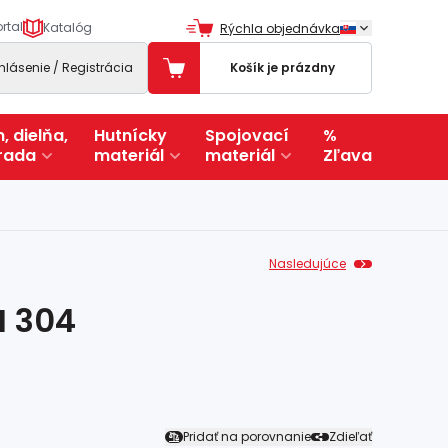
rtal
Katalóg
Rýchla objednávka
ihlásenie / Registrácia
Košík je prázdny
, dielňa,
Hutnícky
Spojovací
%
rada
materiál
materiál
Zľava
Nasledujúce
I 304
Pridať na porovnanie
Zdieľať