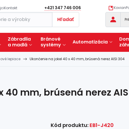
+421 347 746 006
KovianPo
jci
Kontakt
Hľadať
Pr
Zábradlia
Bránové
Dom
Automatizácia
a
madlá
systémy
záh
cové lepiace
Ukončenie na jokel 40 x 40 mm, brúsená nerez AISI 304
x 40 mm, brúsená nerez AIS
Kód produktu:
EB1-J420