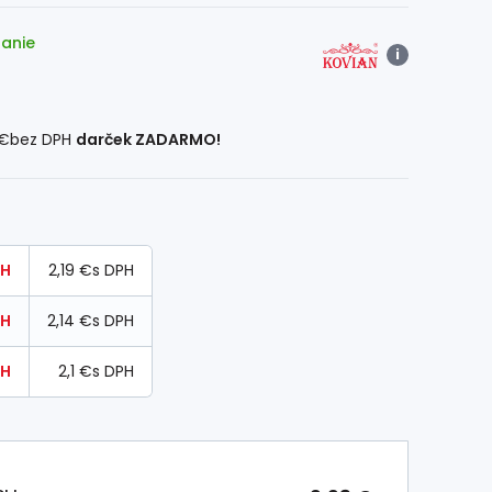
lanie
i
 €
bez DPH
darček ZADARMO!
PH
2,19 €
s DPH
PH
2,14 €
s DPH
PH
2,1 €
s DPH