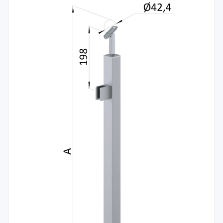
Spojovací
materiál
%
Zľava