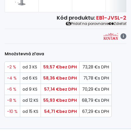
Kód produktu:
EB1-JVSL-2
Pridať na porovnanie
Zdieľať
i
Množstevná zľava
−2 %
od 3 KS
59,57 €
bez DPH
73,28 €
s DPH
−4 %
od 6 KS
58,36 €
bez DPH
71,78 €
s DPH
−6 %
od 9 KS
57,14 €
bez DPH
70,29 €
s DPH
−8 %
od 12 KS
55,93 €
bez DPH
68,79 €
s DPH
−10 %
od 15 KS
54,71 €
bez DPH
67,29 €
s DPH