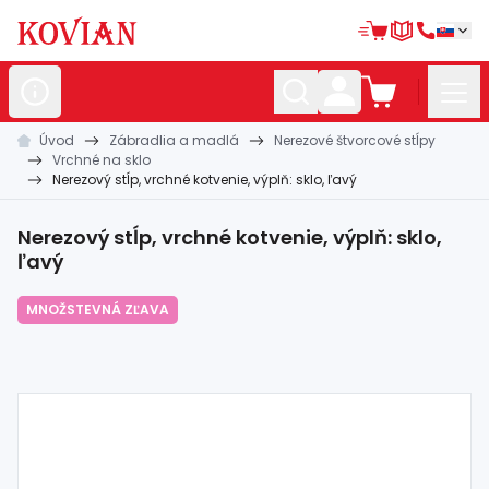
Úvod
Zábradlia a madlá
Nerezové štvorcové stĺpy
Nerezové
polotovary
Vrchné na sklo
Nerezový stĺp, vrchné kotvenie, výplň: sklo, ľavý
Hliníkové
polotovary
Kované
polotovary
Nerezový stĺp, vrchné kotvenie, výplň: sklo,
ľavý
Zábradlia a
madlá
MNOŽSTEVNÁ ZĽAVA
Bránové
systémy
Automatizácia
Dom, dielňa,
záhrada
Hutnícky
materiál