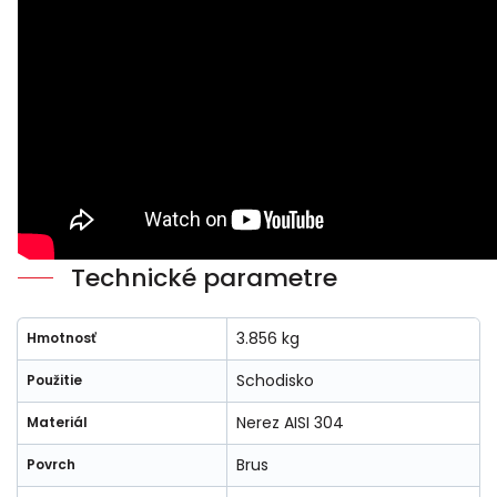
Technické parametre
3.856 kg
Hmotnosť
Schodisko
Použitie
Nerez AISI 304
Materiál
Brus
Povrch