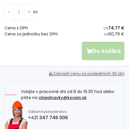
-
+
KS
Cena s DPH
74,77 €
od
Cena za jednotku bez DPH:
60,79 €
od
Do košíka
Zobraziť cenu za posledných 30 dní
Volajte v pracovné dni od 8 do 16.30 hod alebo
píšte na
objednavky@kovian.sk
Odborné poradenstvo
+421
347 746 006