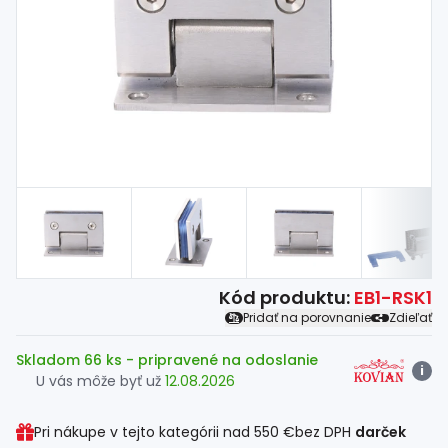
Spojovací
materiál
%
Zľava
Kód produktu:
EB1-RSK1
Pridať na porovnanie
Zdieľať
Skladom 66 ks
- pripravené na odoslanie
i
U vás môže byť už
12.08.2026
Pri nákupe v tejto kategórii nad
550 €
bez DPH
darček