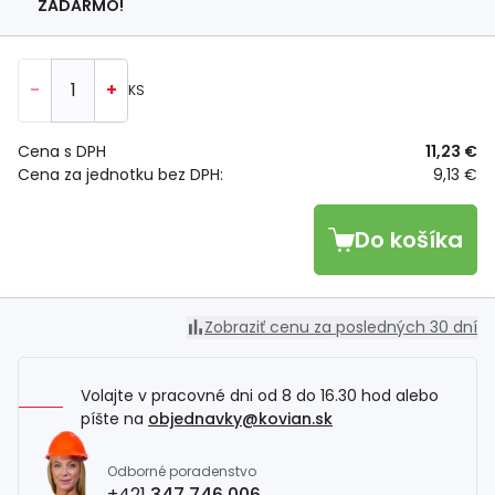
ZADARMO!
-
+
KS
Cena s DPH
11,23 €
Cena za jednotku bez DPH:
9,13 €
Do košíka
Zobraziť cenu za posledných 30 dní
Volajte v pracovné dni od 8 do 16.30 hod alebo
píšte na
objednavky@kovian.sk
Odborné poradenstvo
+421
347 746 006