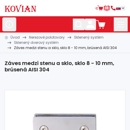
Úvod
Nerezové polotovary
Sklenený systém
Nerezové
polotovary
Sklenený dverový systém
Záves medzi stenu a sklo, sklo 8 - 10 mm, brúsená AISI 304
Hliníkové
polotovary
Kované
polotovary
Záves medzi stenu a sklo, sklo 8 - 10 mm,
brúsená AISI 304
Zábradlia a
madlá
Bránové
systémy
Automatizácia
Dom, dielňa,
záhrada
Hutnícky
materiál