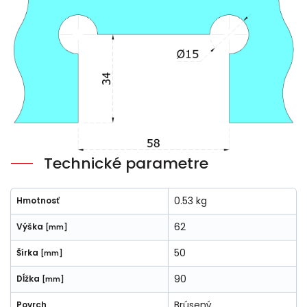
Technické parametre
0.53 kg
Hmotnosť
62
Výška
[mm]
50
Šírka
[mm]
90
Dĺžka
[mm]
Brúsený
Povrch