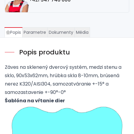
Popis
Parametre
Dokumenty
Média
Popis produktu
Záves na sklenený dverový systém, medzi stenu a
sklo, 90x53x62mm, hrúbka skla 8-10mm, brúsená
nerez K320/AISI304, samozatváranie +-15° a
samozastavenie +-90°-0°
Šablóna na vŕtanie dier