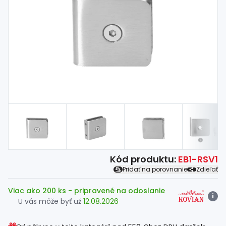
Spojovací
materiál
%
Zľava
Kód produktu:
EB1-RSV1
Pridať na porovnanie
Zdieľať
Viac ako 200 ks
- pripravené na odoslanie
i
U vás môže byť už
12.08.2026