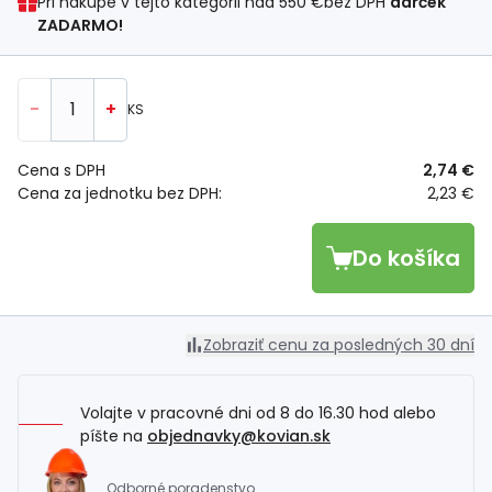
Pri nákupe v tejto kategórii nad
550 €
bez DPH
darček
ZADARMO!
-
+
KS
Cena s DPH
2,74 €
Cena za jednotku bez DPH:
2,23 €
Do košíka
Zobraziť cenu za posledných 30 dní
Volajte v pracovné dni od 8 do 16.30 hod alebo
píšte na
objednavky@kovian.sk
Odborné poradenstvo