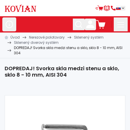
Úvod
Nerezové polotovary
Sklenený systém
Nerezové
polotovary
Sklenený dverový systém
DOPREDAJ! Svorka skla medzi stenu a sklo, sklo 8 - 10 mm, AISI
Hliníkové
polotovary
304
Kované
polotovary
DOPREDAJ! Svorka skla medzi stenu a sklo,
Zábradlia a
madlá
sklo 8 - 10 mm, AISI 304
Bránové
systémy
Automatizácia
Dom, dielňa,
záhrada
Hutnícky
materiál