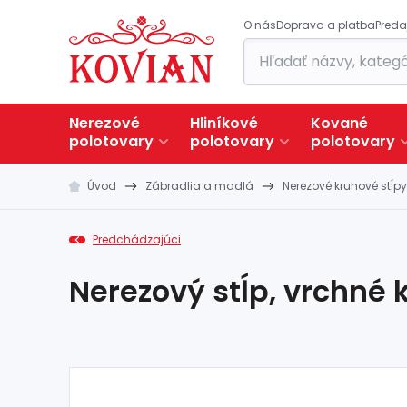
O nás
Doprava a platba
Preda
Nerezové
Hliníkové
Kované
polotovary
polotovary
polotovary
Úvod
Zábradlia a madlá
Nerezové kruhové stĺpy
Predchádzajúci
Nerezový stĺp, vrchné 