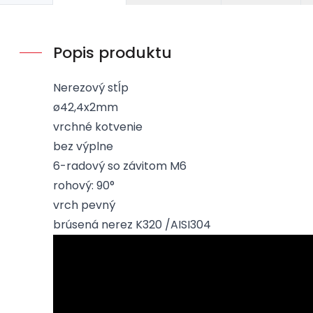
Popis produktu
Nerezový stĺp
ø42,4x2mm
vrchné kotvenie
bez výplne
6-radový so závitom M6
rohový: 90°
vrch pevný
brúsená nerez K320 /AISI304