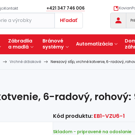
+421 347 746 006
KovianPo
jci
Kontakt
Hľadať
Pr
Zábradlia
Bránové
Dom
Automatizácia
a
madlá
systémy
záh
Vrchné držiakové
Nerezový stĺp, vrchné kotvenie, 6-radový, roho
kotvenie, 6-radový, rohový:
Kód produktu:
EB1-VZU6-1
Skladom
- pripravené na odoslanie