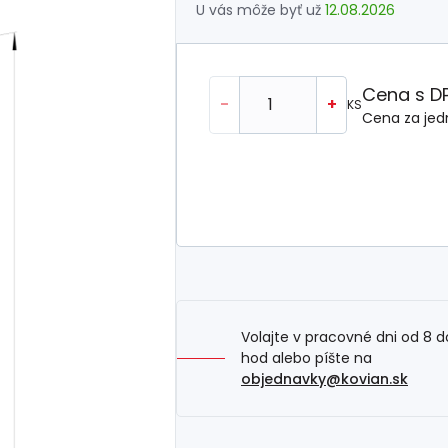
U vás môže byť už
12.08.2026
Cena s D
-
+
KS
Cena za jed
Volajte v pracovné dni od 8 d
hod alebo píšte na
objednavky@kovian.sk