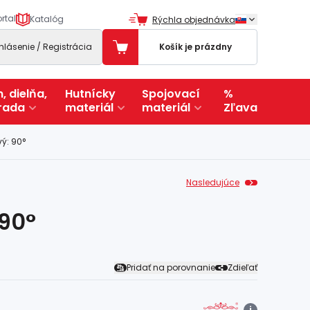
rtal
Katalóg
Rýchla objednávka
ihlásenie / Registrácia
Košík je prázdny
, dielňa,
Hutnícky
Spojovací
%
rada
materiál
materiál
Zľava
vý: 90°
Nasledujúce
 90°
Pridať na porovnanie
Zdieľať
i