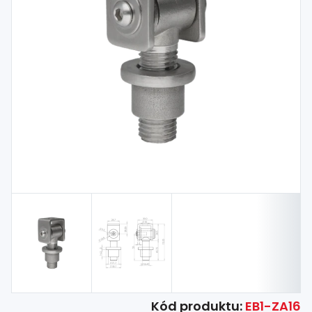
Spojovací
materiál
%
Zľava
Kód produktu:
EB1-ZA16