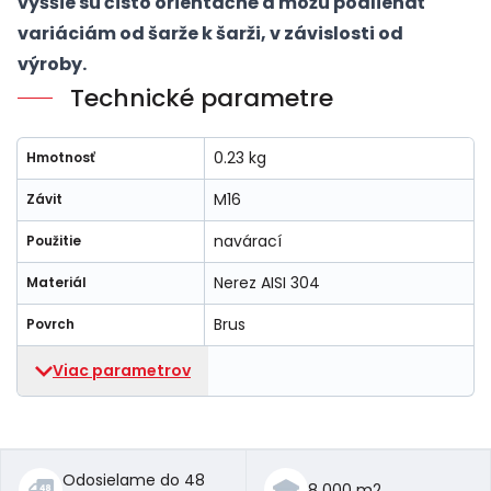
vyššie sú čisto orientačné a môžu podliehať
variáciám od šarže k šarži, v závislosti od
výroby.
Technické parametre
0.23 kg
Hmotnosť
M16
Závit
navárací
Použitie
Nerez AISI 304
Materiál
Brus
Povrch
Viac parametrov
Odosielame do 48
8 000 m2