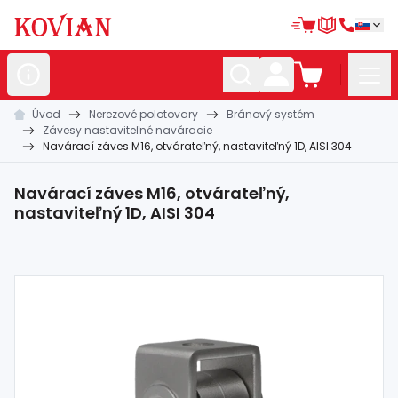
Úvod
Nerezové polotovary
Bránový systém
Nerezové
polotovary
Závesy nastaviteľné naváracie
Navárací záves M16, otvárateľný, nastaviteľný 1D, AISI 304
Hliníkové
polotovary
Kované
polotovary
Navárací záves M16, otvárateľný,
nastaviteľný 1D, AISI 304
Zábradlia a
madlá
Bránové
systémy
Automatizácia
Dom, dielňa,
záhrada
Hutnícky
materiál