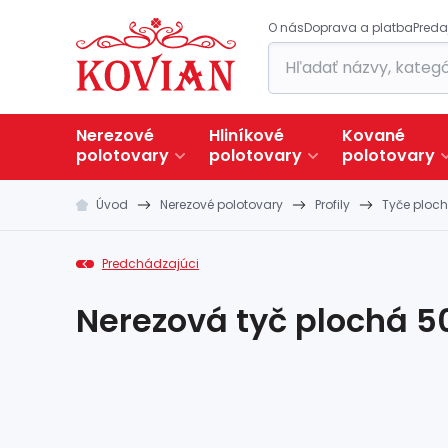
O nás
Doprava a platba
Preda
Nerezové
Hliníkové
Kované
polotovary
polotovary
polotovary
Úvod
Nerezové polotovary
Profily
Tyče ploc
Predchádzajúci
Nerezová tyč plochá 