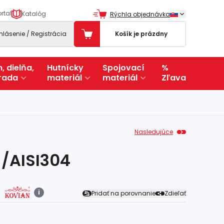
rtal
Katalóg
Rýchla objednávka
ihlásenie / Registrácia
Košík je prázdny
, dielňa,
Hutnícky
Spojovací
%
rada
materiál
materiál
Zľava
Nasledujúce
/AISI304
i
Pridať na porovnanie
Zdieľať