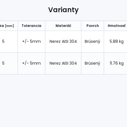
Varianty
ška
Tolerancia
Materiál
Povrch
Hmotnosť
[mm]
5
+/- 5mm
Nerez AISI 304
Brúsený
5.88 kg
5
+/- 5mm
Nerez AISI 304
Brúsený
11.76 kg