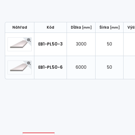
Náhľad
Kód
Dĺžka
Šírka
Vý
[mm]
[mm]
EB1-PL50-3
3000
50
EB1-PL50-6
6000
50