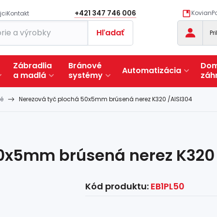
+421 347 746 006
KovianPo
jci
Kontakt
Hľadať
Pr
Zábradlia
Bránové
Dom
Automatizácia
a
madlá
systémy
záh
hé
Nerezová tyč plochá 50x5mm brúsená nerez K320 /AISI304
50x5mm brúsená nerez K320 
Kód produktu:
EB1PL50